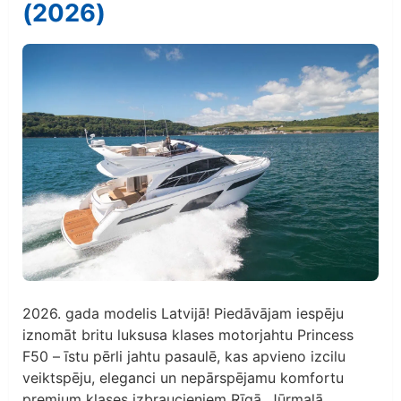
(2026)
2026. gada modelis Latvijā! Piedāvājam iespēju
iznomāt britu luksusa klases motorjahtu Princess
F50 – īstu pērli jahtu pasaulē, kas apvieno izcilu
veiktspēju, eleganci un nepārspējamu komfortu
premium klases izbraucieniem Rīgā, Jūrmalā,