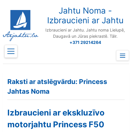
to
content
Jahtu Noma -
Izbraucieni ar Jahtu
Izbraucieni ar Jahtu. Jahtu noma Lielupē,
Daugavā un Jūras piekrastē. Tālr.
+371 29214264
Prima
Menu
Raksti ar atslēgvārdu: Princess
Jahtas Noma
Izbraucieni ar ekskluzīvo
motorjahtu Princess F50