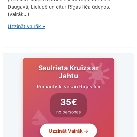
Daugavā, Lielupē un citur Rīgas līča ūdeņos.
(vairāk…)
Uzzināt vairāk
»
Saulrieta Kruīzs ar
Jahtu
Romantiski vakari Rīgas līcī
35€
no personas
Uzzināt Vairāk →