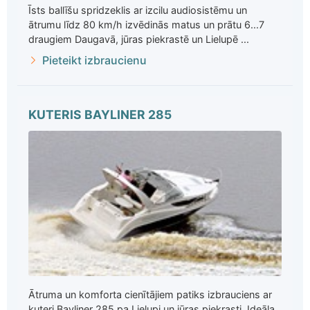
Īsts ballīšu spridzeklis ar izcilu audiosistēmu un
ātrumu līdz 80 km/h izvēdinās matus un prātu 6...7
draugiem Daugavā, jūras piekrastē un Lielupē ...
Pieteikt izbraucienu
KUTERIS BAYLINER 285
Ātruma un komforta cienītājiem patiks izbrauciens ar
kuteri Bayliner 285 pa Lielupi un jūras piekrasti. Ideāla