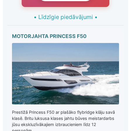
•
Līdzīgie piedāvājumi
•
MOTORJAHTA PRINCESS F50
Prestižā Princess F50 ar plašāko flybridge klāju savā
klasē. Britu luksusa klases jahtu būves meistardarbs
jūsu ekskluzīvākajiem izbraucieniem līdz 12
personām...