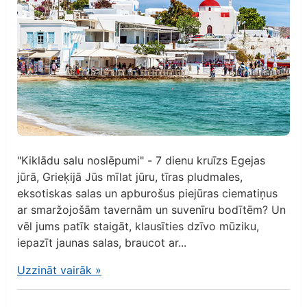
"Kiklādu salu noslēpumi" - 7 dienu kruīzs Egejas
jūrā, Grieķijā Jūs mīlat jūru, tīras pludmales,
eksotiskas salas un apburošus piejūras ciematiņus
ar smaržojošām tavernām un suvenīru bodītēm? Un
vēl jums patīk staigāt, klausīties dzīvo mūziku,
iepazīt jaunas salas, braucot ar...
Uzzināt vairāk
»