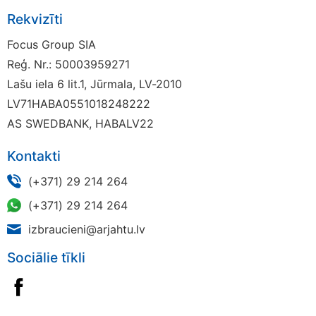
Rekvizīti
Focus Group SIA
Reģ. Nr.: 50003959271
Lašu iela 6 lit.1, Jūrmala, LV-2010
LV71HABA0551018248222
AS SWEDBANK, HABALV22
Kontakti
(+371) 29 214 264
(+371) 29 214 264
izbraucieni@arjahtu.lv
Sociālie tīkli