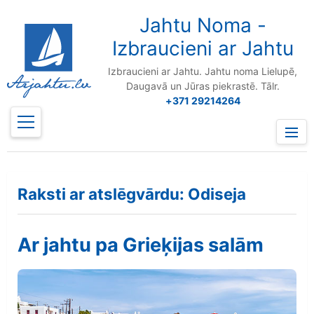
to
content
Jahtu Noma -
Izbraucieni ar Jahtu
Izbraucieni ar Jahtu. Jahtu noma Lielupē,
Daugavā un Jūras piekrastē. Tālr.
+371 29214264
Prima
Menu
Raksti ar atslēgvārdu: Odiseja
Ar jahtu pa Grieķijas salām