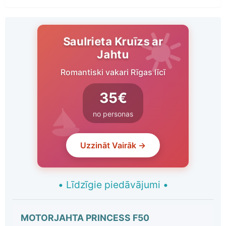
Saulrieta Kruīzs ar
Jahtu
Romantiski vakari Rīgas līcī
35€
no personas
Uzzināt Vairāk →
•
Līdzīgie piedāvājumi
•
MOTORJAHTA PRINCESS F50