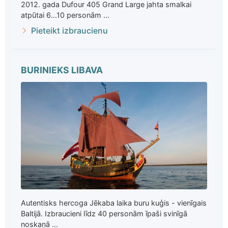
2012. gada Dufour 405 Grand Large jahta smalkai
atpūtai 6...10 personām ...
Pieteikt izbraucienu
BURINIEKS LIBAVA
Autentisks hercoga Jēkaba laika buru kuģis - vienīgais
Baltijā. Izbraucieni līdz 40 personām īpaši svinīgā
noskaņā ...