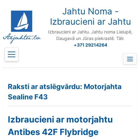
to
content
Jahtu Noma -
Izbraucieni ar Jahtu
Izbraucieni ar Jahtu. Jahtu noma Lielupē,
Daugavā un Jūras piekrastē. Tālr.
+371 29214264
Prima
Menu
Raksti ar atslēgvārdu: Motorjahta
Sealine F43
Izbraucieni ar motorjahtu
Antibes 42F Flybridge