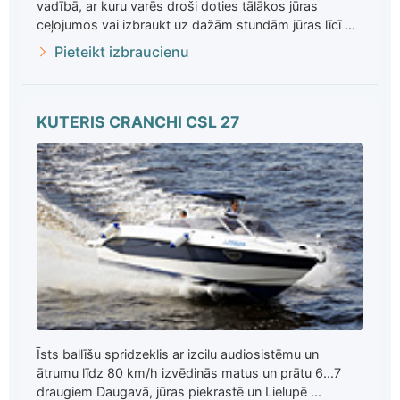
vadībā, ar kuru varēs droši doties tālākos jūras
ceļojumos vai izbraukt uz dažām stundām jūras līcī ...
Pieteikt izbraucienu
KUTERIS CRANCHI CSL 27
Īsts ballīšu spridzeklis ar izcilu audiosistēmu un
ātrumu līdz 80 km/h izvēdinās matus un prātu 6...7
draugiem Daugavā, jūras piekrastē un Lielupē ...