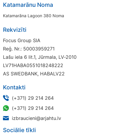
Katamarānu Noma
Katamarāna Lagoon 380 Noma
Rekvizīti
Focus Group SIA
Reģ. Nr.: 50003959271
Lašu iela 6 lit.1, Jūrmala, LV-2010
LV71HABA0551018248222
AS SWEDBANK, HABALV22
Kontakti
(+371) 29 214 264
(+371) 29 214 264
izbraucieni@arjahtu.lv
Sociālie tīkli