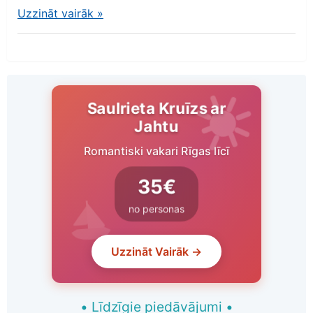
Uzzināt vairāk
»
Saulrieta Kruīzs ar
Jahtu
Romantiski vakari Rīgas līcī
35€
no personas
Uzzināt Vairāk →
•
Līdzīgie piedāvājumi
•