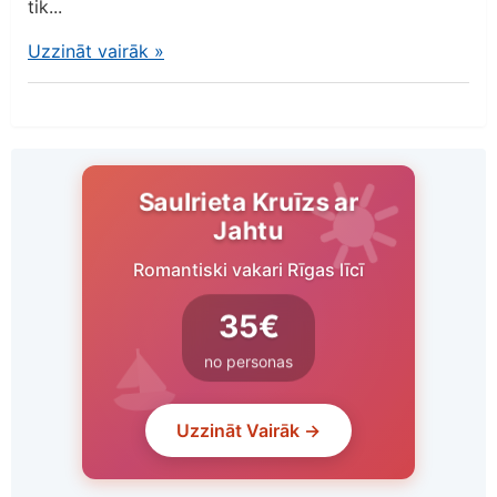
tik...
Uzzināt vairāk
»
Saulrieta Kruīzs ar
Jahtu
Romantiski vakari Rīgas līcī
35€
no personas
Uzzināt Vairāk →