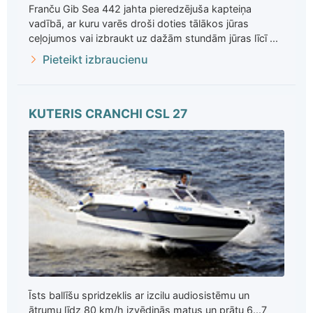
Franču Gib Sea 442 jahta pieredzējuša kapteiņa
vadībā, ar kuru varēs droši doties tālākos jūras
ceļojumos vai izbraukt uz dažām stundām jūras līcī ...
Pieteikt izbraucienu
KUTERIS CRANCHI CSL 27
Īsts ballīšu spridzeklis ar izcilu audiosistēmu un
ātrumu līdz 80 km/h izvēdinās matus un prātu 6...7