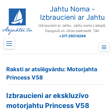
to
content
Jahtu Noma -
Izbraucieni ar Jahtu
Izbraucieni ar Jahtu. Jahtu noma Lielupē,
Daugavā un Jūras piekrastē. Tālr.
+371 29214264
Prima
Menu
Raksti ar atslēgvārdu: Motorjahta
Princess V58
Izbraucieni ar ekskluzīvo
motorjahtu Princess V58