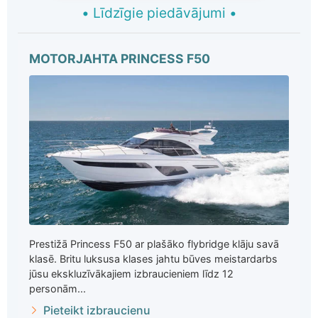
•
Līdzīgie piedāvājumi
•
MOTORJAHTA PRINCESS F50
Prestižā Princess F50 ar plašāko flybridge klāju savā
klasē. Britu luksusa klases jahtu būves meistardarbs
jūsu ekskluzīvākajiem izbraucieniem līdz 12
personām...
Pieteikt izbraucienu