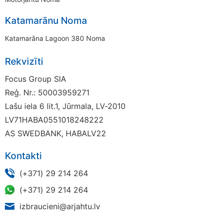
Katamarānu Noma
Katamarāna Lagoon 380 Noma
Rekvizīti
Focus Group SIA
Reģ. Nr.: 50003959271
Lašu iela 6 lit.1, Jūrmala, LV-2010
LV71HABA0551018248222
AS SWEDBANK, HABALV22
Kontakti
(+371) 29 214 264
(+371) 29 214 264
izbraucieni@arjahtu.lv