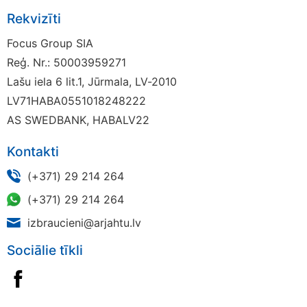
Rekvizīti
Focus Group SIA
Reģ. Nr.: 50003959271
Lašu iela 6 lit.1, Jūrmala, LV-2010
LV71HABA0551018248222
AS SWEDBANK, HABALV22
Kontakti
(+371) 29 214 264
(+371) 29 214 264
izbraucieni@arjahtu.lv
Sociālie tīkli