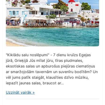
"Kiklādu salu noslēpumi" - 7 dienu kruīzs Egejas
jūrā, Grieķijā Jūs mīlat jūru, tīras pludmales,
eksotiskas salas un apburošus piejūras ciematiņus
ar smaržojošām tavernām un suvenīru bodītēm? Un
vēl jums patīk staigāt, klausīties dzīvo mūziku,
iepazīt jaunas salas, braucot ar...
Uzzināt vairāk
»