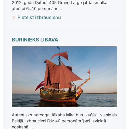
2012. gada Dufour 405 Grand Large jahta smalkai
atpūtai 6...10 personām ...
Pieteikt izbraucienu
BURINIEKS LIBAVA
Autentisks hercoga Jēkaba laika buru kuģis - vienīgais
Baltijā. Izbraucieni līdz 40 personām īpaši svinīgā
noskaņā ...