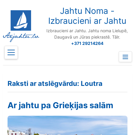
to
content
Jahtu Noma -
Izbraucieni ar Jahtu
Izbraucieni ar Jahtu. Jahtu noma Lielupē,
Daugavā un Jūras piekrastē. Tālr.
+371 29214264
Prima
Menu
Raksti ar atslēgvārdu: Loutra
Ar jahtu pa Grieķijas salām