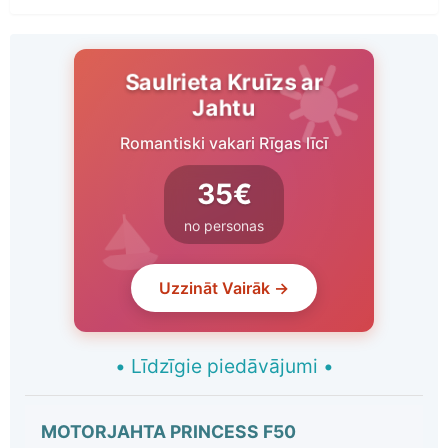
Saulrieta Kruīzs ar
Jahtu
Romantiski vakari Rīgas līcī
35€
no personas
Uzzināt Vairāk →
•
Līdzīgie piedāvājumi
•
MOTORJAHTA PRINCESS F50