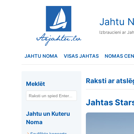
to
content
Jahtu N
Izbraucieni ar Ja
JAHTU NOMA
VISAS JAHTAS
NOMAS CE
Raksti ar atsl
Meklēt
Jahtas Star
Jahtu un Kuteru
Noma
Saullēkta koncerts