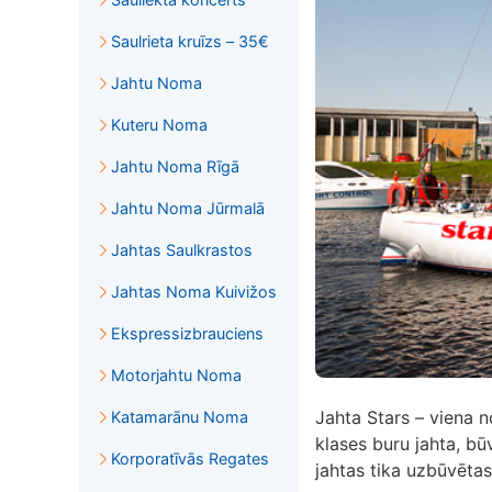
Saulrieta kruīzs – 35€
Jahtu Noma
Kuteru Noma
Jahtu Noma Rīgā
Jahtu Noma Jūrmalā
Jahtas Saulkrastos
Jahtas Noma Kuivižos
Ekspressizbrauciens
Motorjahtu Noma
Jahta Stars – viena n
Katamarānu Noma
klases buru jahta, b
Korporatīvās Regates
jahtas tika uzbūvētas 