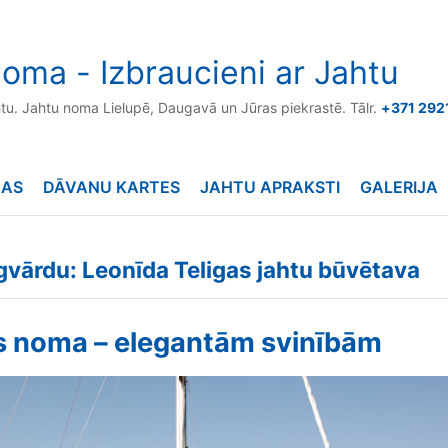
oma - Izbraucieni ar Jahtu
htu. Jahtu noma Lielupē, Daugavā un Jūras piekrastē. Tālr.
+371 292
NAS
DĀVANU KARTES
JAHTU APRAKSTI
GALERIJA
ēgvārdu: Leonīda Teligas jahtu būvētava
s noma – elegantām svinībām