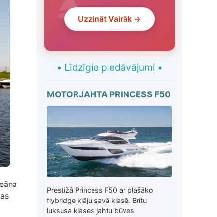
Uzzināt Vairāk →
•
Līdzīgie piedāvājumi
•
MOTORJAHTA PRINCESS F50
keāna
Prestižā Princess F50 ar plašāko
das
flybridge klāju savā klasē. Britu
luksusa klases jahtu būves