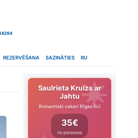
14264
REZERVĒŠANA
SAZINĀTIES
RU
Saulrieta Kruīzs ar
Jahtu
Romantiski vakari Rīgas līcī
35€
no personas