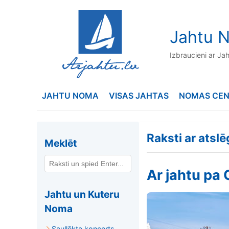
to
content
Jahtu N
Izbraucieni ar Ja
JAHTU NOMA
VISAS JAHTAS
NOMAS CE
Raksti ar atsl
Meklēt
Ar jahtu pa 
Jahtu un Kuteru
Noma
Saullēkta koncerts