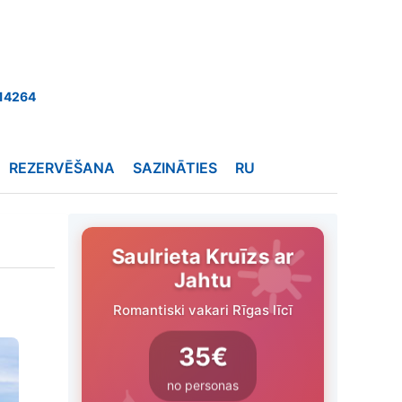
14264
REZERVĒŠANA
SAZINĀTIES
RU
Saulrieta Kruīzs ar
Jahtu
Romantiski vakari Rīgas līcī
35€
no personas