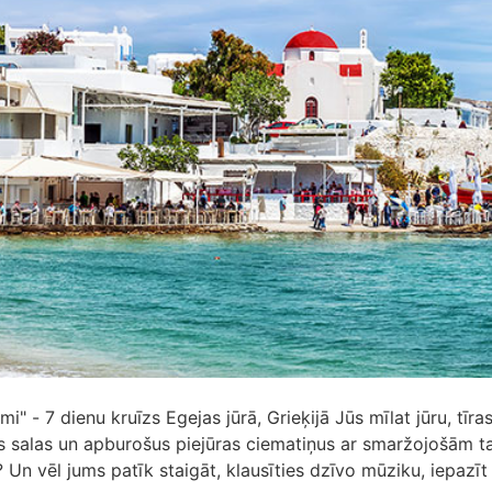
i" - 7 dienu kruīzs Egejas jūrā, Grieķijā Jūs mīlat jūru, tīra
s salas un apburošus piejūras ciematiņus ar smaržojošām 
Un vēl jums patīk staigāt, klausīties dzīvo mūziku, iepazīt