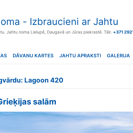
oma - Izbraucieni ar Jahtu
htu. Jahtu noma Lielupē, Daugavā un Jūras piekrastē. Tālr.
+371 292
NAS
DĀVANU KARTES
JAHTU APRAKSTI
GALERIJA
ēgvārdu: Lagoon 420
Grieķijas salām