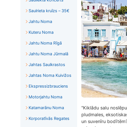
Saulrieta kruīzs – 35€
Jahtu Noma
Kuteru Noma
Jahtu Noma Rīgā
Jahtu Noma Jūrmalā
Jahtas Saulkrastos
Jahtas Noma Kuivižos
Ekspressizbrauciens
Motorjahtu Noma
"Kiklādu salu noslēpum
Katamarānu Noma
pludmales, eksotiska
Korporatīvās Regates
un suvenīru bodītēm? 