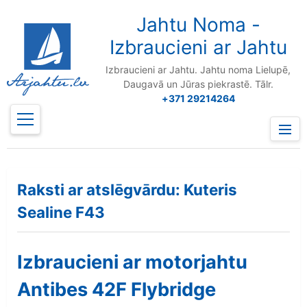
to
content
Jahtu Noma -
Izbraucieni ar Jahtu
Izbraucieni ar Jahtu. Jahtu noma Lielupē,
Daugavā un Jūras piekrastē. Tālr.
+371 29214264
Prima
Menu
Raksti ar atslēgvārdu: Kuteris
Sealine F43
Izbraucieni ar motorjahtu
Antibes 42F Flybridge