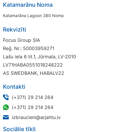
Katamarānu Noma
Katamarāna Lagoon 380 Noma
Rekvizīti
Focus Group SIA
Reģ. Nr.: 50003959271
Lašu iela 6 lit.1, Jūrmala, LV-2010
LV71HABA0551018248222
AS SWEDBANK, HABALV22
Kontakti
(+371) 29 214 264
(+371) 29 214 264
izbraucieni@arjahtu.lv
Sociālie tīkli