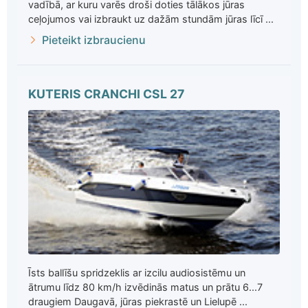
vadībā, ar kuru varēs droši doties tālākos jūras
ceļojumos vai izbraukt uz dažām stundām jūras līcī ...
Pieteikt izbraucienu
KUTERIS CRANCHI CSL 27
Īsts ballīšu spridzeklis ar izcilu audiosistēmu un
ātrumu līdz 80 km/h izvēdinās matus un prātu 6...7
draugiem Daugavā, jūras piekrastē un Lielupē ...