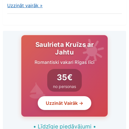
Uzzināt vairāk
»
Saulrieta Kruīzs ar
Jahtu
Romantiski vakari Rīgas līcī
35€
no personas
Uzzināt Vairāk →
•
Līdzīgie piedāvājumi
•