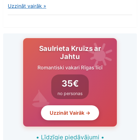
Uzzināt vairāk
»
Saulrieta Kruīzs ar
Jahtu
Romantiski vakari Rīgas līcī
35€
no personas
Uzzināt Vairāk →
•
Līdzīgie piedāvājumi
•