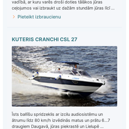
vadībā, ar kuru varēs droši doties tālākos jūras
ceļojumos vai izbraukt uz dažām stundām jūras līcī ...
Pieteikt izbraucienu
KUTERIS CRANCHI CSL 27
Īsts ballīšu spridzeklis ar izcilu audiosistēmu un
ātrumu līdz 80 km/h izvēdinās matus un prātu 6...7
draugiem Daugavā, jūras piekrastē un Lielupē ...