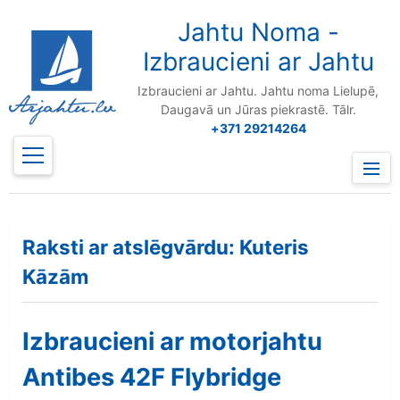
to
content
Jahtu Noma -
Izbraucieni ar Jahtu
Izbraucieni ar Jahtu. Jahtu noma Lielupē,
Daugavā un Jūras piekrastē. Tālr.
+371 29214264
Prima
Menu
Raksti ar atslēgvārdu: Kuteris
Kāzām
Izbraucieni ar motorjahtu
Antibes 42F Flybridge