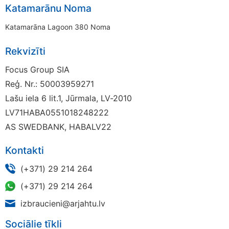
Katamarānu Noma
Katamarāna Lagoon 380 Noma
Rekvizīti
Focus Group SIA
Reģ. Nr.: 50003959271
Lašu iela 6 lit.1, Jūrmala, LV-2010
LV71HABA0551018248222
AS SWEDBANK, HABALV22
Kontakti
(+371) 29 214 264
(+371) 29 214 264
izbraucieni@arjahtu.lv
Sociālie tīkli