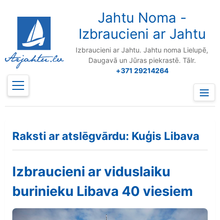
to
content
Jahtu Noma -
Izbraucieni ar Jahtu
Izbraucieni ar Jahtu. Jahtu noma Lielupē,
Daugavā un Jūras piekrastē. Tālr.
+371 29214264
Prima
Menu
Raksti ar atslēgvārdu: Kuģis Libava
Izbraucieni ar viduslaiku
burinieku Libava 40 viesiem