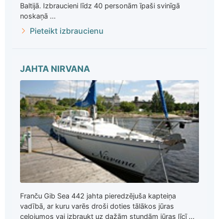
Baltijā. Izbraucieni līdz 40 personām īpaši svinīgā
noskaņā ...
Pieteikt izbraucienu
JAHTA NIRVANA
Franču Gib Sea 442 jahta pieredzējuša kapteiņa
vadībā, ar kuru varēs droši doties tālākos jūras
ceļojumos vai izbraukt uz dažām stundām jūras līcī ...