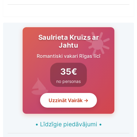
Saulrieta Kruīzs ar
Jahtu
Romantiski vakari Rīgas līcī
35€
no personas
Uzzināt Vairāk →
•
Līdzīgie piedāvājumi
•