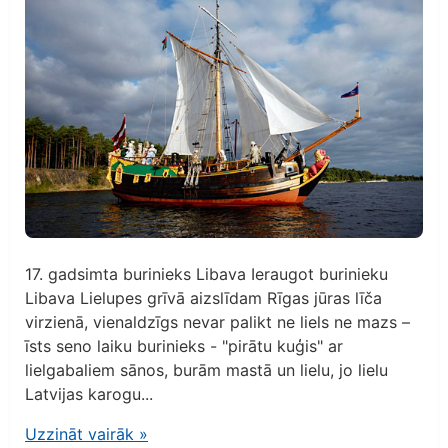
17. gadsimta burinieks Libava Ieraugot burinieku
Libava Lielupes grīvā aizslīdam Rīgas jūras līča
virzienā, vienaldzīgs nevar palikt ne liels ne mazs –
īsts seno laiku burinieks - "pirātu kuģis" ar
lielgabaliem sānos, burām mastā un lielu, jo lielu
Latvijas karogu...
Uzzināt vairāk
»