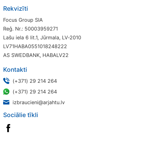
Rekvizīti
Focus Group SIA
Reģ. Nr.: 50003959271
Lašu iela 6 lit.1, Jūrmala, LV-2010
LV71HABA0551018248222
AS SWEDBANK, HABALV22
Kontakti
(+371) 29 214 264
(+371) 29 214 264
izbraucieni@arjahtu.lv
Sociālie tīkli