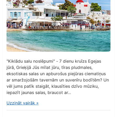
"Kiklādu salu noslēpumi" - 7 dienu kruīzs Egejas
jūrā, Grieķijā Jūs mīlat jūru, tīras pludmales,
eksotiskas salas un apburošus piejūras ciematiņus
ar smaržojošām tavernām un suvenīru bodītēm? Un
vēl jums patīk staigāt, klausīties dzīvo mūziku,
iepazīt jaunas salas, braucot ar...
Uzzināt vairāk
»