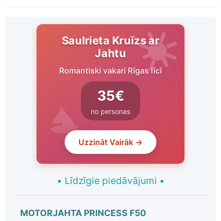
Saulrieta Kruīzs ar
Jahtu
Romantiski vakari Rīgas līcī
35€
no personas
Uzzināt Vairāk →
•
Līdzīgie piedāvājumi
•
MOTORJAHTA PRINCESS F50