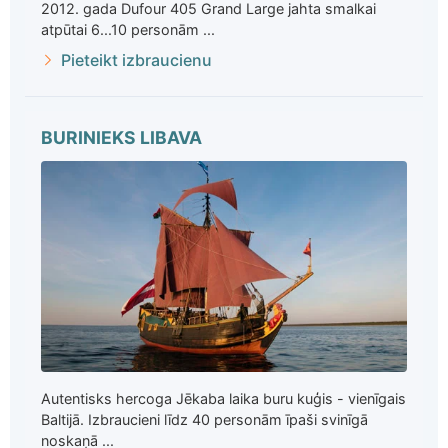
2012. gada Dufour 405 Grand Large jahta smalkai
atpūtai 6...10 personām ...
Pieteikt izbraucienu
BURINIEKS LIBAVA
Autentisks hercoga Jēkaba laika buru kuģis - vienīgais
Baltijā. Izbraucieni līdz 40 personām īpaši svinīgā
noskaņā ...