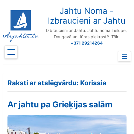
to
content
Jahtu Noma -
Izbraucieni ar Jahtu
Izbraucieni ar Jahtu. Jahtu noma Lielupē,
Daugavā un Jūras piekrastē. Tālr.
+371 29214264
Prima
Menu
Raksti ar atslēgvārdu: Korissia
Ar jahtu pa Grieķijas salām