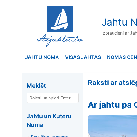
to
content
Jahtu N
Izbraucieni ar Ja
JAHTU NOMA
VISAS JAHTAS
NOMAS CE
Raksti ar atsl
Meklēt
Ar jahtu pa 
Jahtu un Kuteru
Noma
Saullēkta koncerts