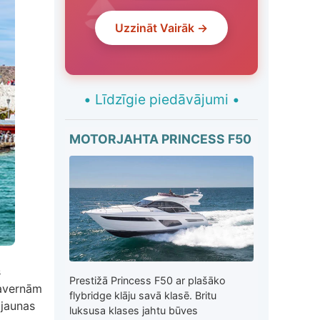
Uzzināt Vairāk →
•
Līdzīgie piedāvājumi
•
MOTORJAHTA PRINCESS F50
s
Prestižā Princess F50 ar plašāko
tavernām
flybridge klāju savā klasē. Britu
 jaunas
luksusa klases jahtu būves