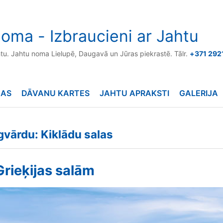
oma - Izbraucieni ar Jahtu
htu. Jahtu noma Lielupē, Daugavā un Jūras piekrastē. Tālr.
+371 292
NAS
DĀVANU KARTES
JAHTU APRAKSTI
GALERIJA
ēgvārdu: Kiklādu salas
Grieķijas salām