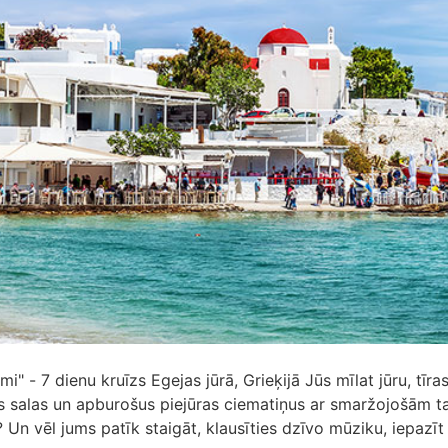
i" - 7 dienu kruīzs Egejas jūrā, Grieķijā Jūs mīlat jūru, tīra
s salas un apburošus piejūras ciematiņus ar smaržojošām 
Un vēl jums patīk staigāt, klausīties dzīvo mūziku, iepazīt