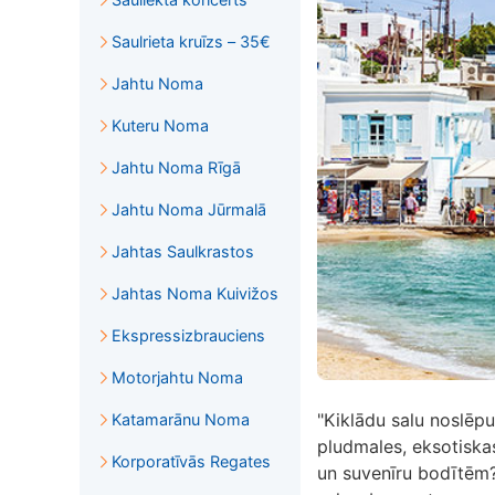
Saulrieta kruīzs – 35€
Jahtu Noma
Kuteru Noma
Jahtu Noma Rīgā
Jahtu Noma Jūrmalā
Jahtas Saulkrastos
Jahtas Noma Kuivižos
Ekspressizbrauciens
Motorjahtu Noma
"Kiklādu salu noslēpum
Katamarānu Noma
pludmales, eksotiska
Korporatīvās Regates
un suvenīru bodītēm? 