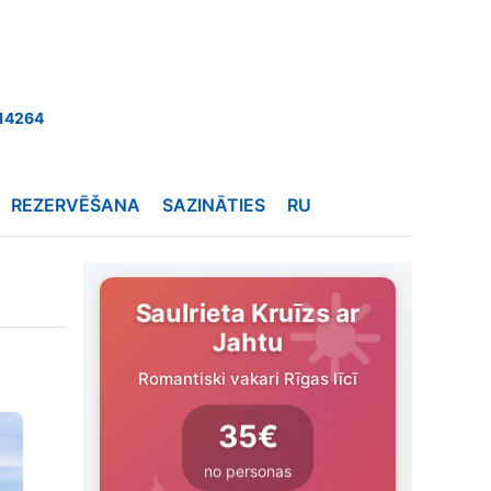
14264
REZERVĒŠANA
SAZINĀTIES
RU
Saulrieta Kruīzs ar
Jahtu
Romantiski vakari Rīgas līcī
35€
no personas