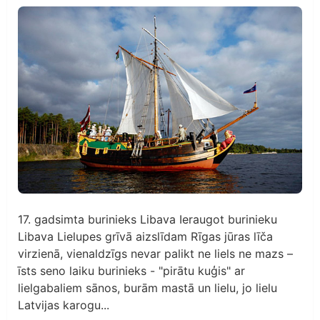
17. gadsimta burinieks Libava Ieraugot burinieku
Libava Lielupes grīvā aizslīdam Rīgas jūras līča
virzienā, vienaldzīgs nevar palikt ne liels ne mazs –
īsts seno laiku burinieks - "pirātu kuģis" ar
lielgabaliem sānos, burām mastā un lielu, jo lielu
Latvijas karogu...