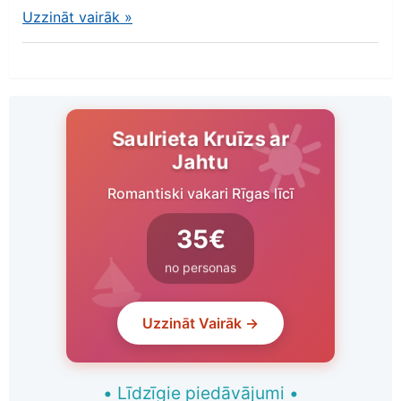
Uzzināt vairāk
»
Saulrieta Kruīzs ar
Jahtu
Romantiski vakari Rīgas līcī
35€
no personas
Uzzināt Vairāk →
•
Līdzīgie piedāvājumi
•