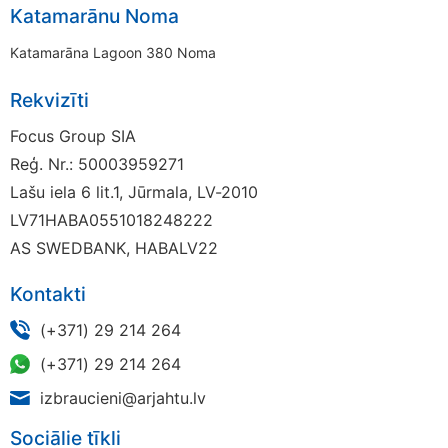
Katamarānu Noma
Katamarāna Lagoon 380 Noma
Rekvizīti
Focus Group SIA
Reģ. Nr.: 50003959271
Lašu iela 6 lit.1, Jūrmala, LV-2010
LV71HABA0551018248222
AS SWEDBANK, HABALV22
Kontakti
(+371) 29 214 264
(+371) 29 214 264
izbraucieni@arjahtu.lv
Sociālie tīkli