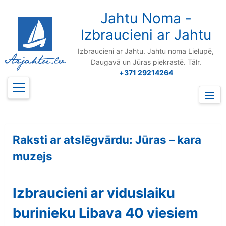
to
content
Jahtu Noma -
Izbraucieni ar Jahtu
Izbraucieni ar Jahtu. Jahtu noma Lielupē,
Daugavā un Jūras piekrastē. Tālr.
+371 29214264
Prima
Menu
Raksti ar atslēgvārdu: Jūras – kara
muzejs
Izbraucieni ar viduslaiku
burinieku Libava 40 viesiem