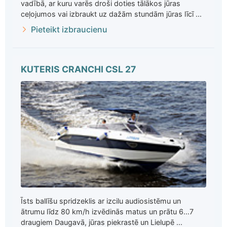
vadībā, ar kuru varēs droši doties tālākos jūras
ceļojumos vai izbraukt uz dažām stundām jūras līcī ...
Pieteikt izbraucienu
KUTERIS CRANCHI CSL 27
Īsts ballīšu spridzeklis ar izcilu audiosistēmu un
ātrumu līdz 80 km/h izvēdinās matus un prātu 6...7
draugiem Daugavā, jūras piekrastē un Lielupē ...