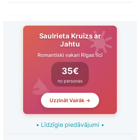
Saulrieta Kruīzs ar
Jahtu
Romantiski vakari Rīgas līcī
35€
no personas
Uzzināt Vairāk →
•
Līdzīgie piedāvājumi
•