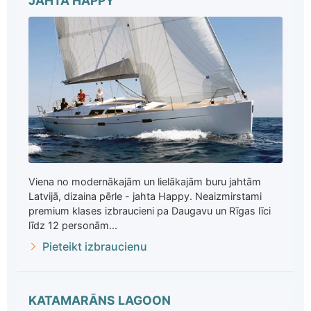
JAHTA HAPPY
Viena no modernākajām un lielākajām buru jahtām
Latvijā, dizaina pērle - jahta Happy. Neaizmirstami
premium klases izbraucieni pa Daugavu un Rīgas līci
līdz 12 personām...
Pieteikt izbraucienu
KATAMARĀNS LAGOON