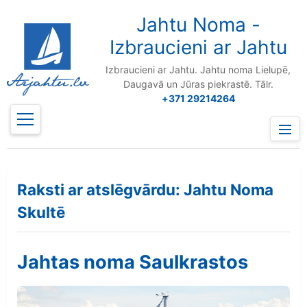
to
content
Jahtu Noma -
Izbraucieni ar Jahtu
Izbraucieni ar Jahtu. Jahtu noma Lielupē,
Daugavā un Jūras piekrastē. Tālr.
+371 29214264
Prima
Menu
Raksti ar atslēgvārdu: Jahtu Noma
Skultē
Jahtas noma Saulkrastos