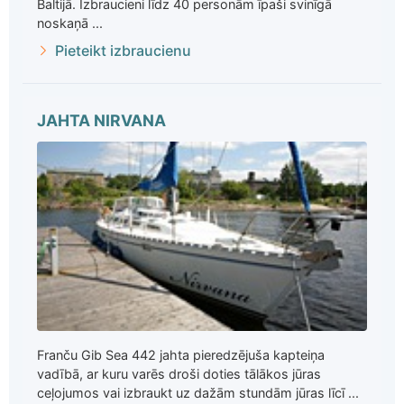
Baltijā. Izbraucieni līdz 40 personām īpaši svinīgā
noskaņā ...
Pieteikt izbraucienu
JAHTA NIRVANA
Franču Gib Sea 442 jahta pieredzējuša kapteiņa
vadībā, ar kuru varēs droši doties tālākos jūras
ceļojumos vai izbraukt uz dažām stundām jūras līcī ...