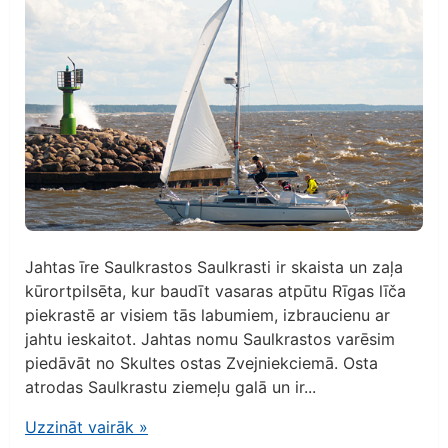
Jahtas īre Saulkrastos Saulkrasti ir skaista un zaļa
kūrortpilsēta, kur baudīt vasaras atpūtu Rīgas līča
piekrastē ar visiem tās labumiem, izbraucienu ar
jahtu ieskaitot. Jahtas nomu Saulkrastos varēsim
piedāvāt no Skultes ostas Zvejniekciemā. Osta
atrodas Saulkrastu ziemeļu galā un ir...
Uzzināt vairāk
»