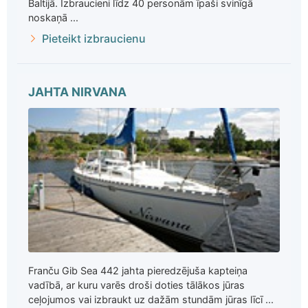
Baltijā. Izbraucieni līdz 40 personām īpaši svinīgā
noskaņā ...
Pieteikt izbraucienu
JAHTA NIRVANA
Franču Gib Sea 442 jahta pieredzējuša kapteiņa
vadībā, ar kuru varēs droši doties tālākos jūras
ceļojumos vai izbraukt uz dažām stundām jūras līcī ...