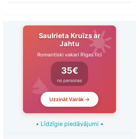
Saulrieta Kruīzs ar
Jahtu
Romantiski vakari Rīgas līcī
35€
no personas
Uzzināt Vairāk →
•
Līdzīgie piedāvājumi
•