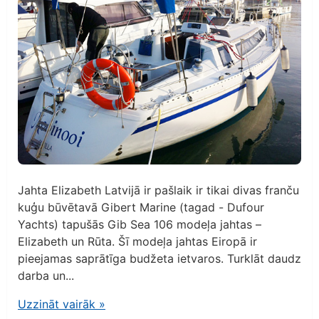
Jahta Elizabeth Latvijā ir pašlaik ir tikai divas franču
kuģu būvētavā Gibert Marine (tagad - Dufour
Yachts) tapušās Gib Sea 106 modeļa jahtas –
Elizabeth un Rūta. Šī modeļa jahtas Eiropā ir
pieejamas saprātīga budžeta ietvaros. Turklāt daudz
darba un...
Uzzināt vairāk
»