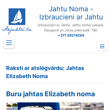
to
content
Jahtu Noma -
Izbraucieni ar Jahtu
Izbraucieni ar Jahtu. Jahtu noma Lielupē,
Daugavā un Jūras piekrastē. Tālr.
+371 29214264
Prima
Menu
Raksti ar atslēgvārdu: Jahtas
Elizabeth Noma
Buru jahtas Elizabeth noma