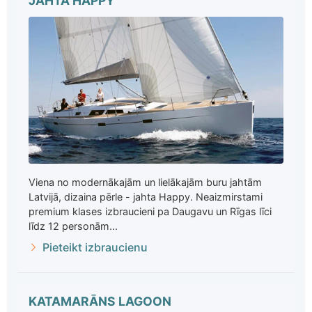
JAHTA HAPPY
Viena no modernākajām un lielākajām buru jahtām
Latvijā, dizaina pērle - jahta Happy. Neaizmirstami
premium klases izbraucieni pa Daugavu un Rīgas līci
līdz 12 personām...
Pieteikt izbraucienu
KATAMARĀNS LAGOON