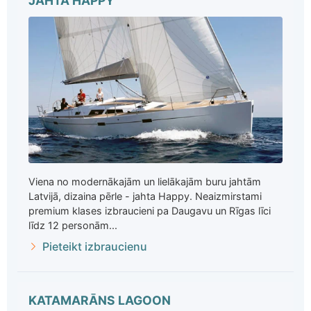
JAHTA HAPPY
Viena no modernākajām un lielākajām buru jahtām
Latvijā, dizaina pērle - jahta Happy. Neaizmirstami
premium klases izbraucieni pa Daugavu un Rīgas līci
līdz 12 personām...
Pieteikt izbraucienu
KATAMARĀNS LAGOON