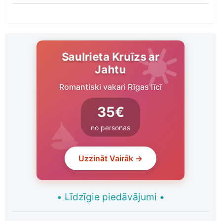
Saulrieta Kruīzs ar
Jahtu
Romantiski vakari Rīgas līcī
35€
no personas
Uzzināt Vairāk →
•
Līdzīgie piedāvājumi
•