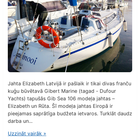
Jahta Elizabeth Latvijā ir pašlaik ir tikai divas franču
kuģu būvētavā Gibert Marine (tagad - Dufour
Yachts) tapušās Gib Sea 106 modeļa jahtas –
Elizabeth un Rūta. Šī modeļa jahtas Eiropā ir
pieejamas saprātīga budžeta ietvaros. Turklāt daudz
darba un...
Uzzināt vairāk
»