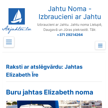
to
content
Jahtu Noma -
Izbraucieni ar Jahtu
Izbraucieni ar Jahtu. Jahtu noma Lielupē,
Daugavā un Jūras piekrastē. Tālr.
+371 29214264
Prima
Menu
Raksti ar atslēgvārdu: Jahtas
Elizabeth Īre
Buru jahtas Elizabeth noma