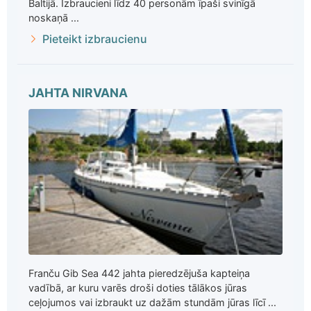
Baltijā. Izbraucieni līdz 40 personām īpaši svinīgā
noskaņā ...
Pieteikt izbraucienu
JAHTA NIRVANA
Franču Gib Sea 442 jahta pieredzējuša kapteiņa
vadībā, ar kuru varēs droši doties tālākos jūras
ceļojumos vai izbraukt uz dažām stundām jūras līcī ...