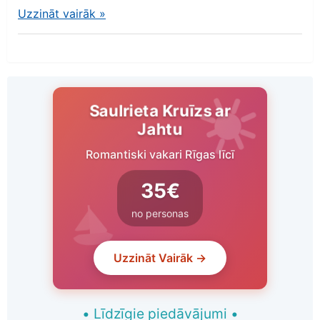
Uzzināt vairāk
»
Saulrieta Kruīzs ar
Jahtu
Romantiski vakari Rīgas līcī
35€
no personas
Uzzināt Vairāk →
•
Līdzīgie piedāvājumi
•