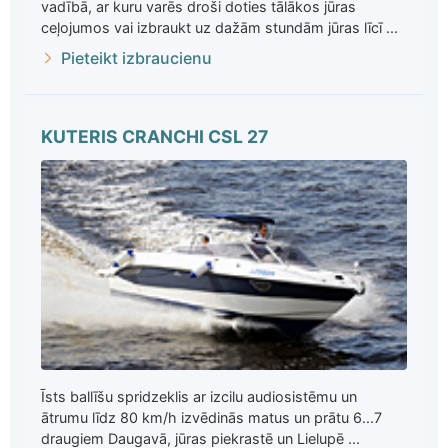
vadībā, ar kuru varēs droši doties tālākos jūras
ceļojumos vai izbraukt uz dažām stundām jūras līcī ...
Pieteikt izbraucienu
KUTERIS CRANCHI CSL 27
Īsts ballīšu spridzeklis ar izcilu audiosistēmu un
ātrumu līdz 80 km/h izvēdinās matus un prātu 6...7
draugiem Daugavā, jūras piekrastē un Lielupē ...