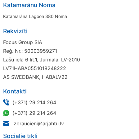
Katamarānu Noma
Katamarāna Lagoon 380 Noma
Rekvizīti
Focus Group SIA
Reģ. Nr.: 50003959271
Lašu iela 6 lit.1, Jūrmala, LV-2010
LV71HABA0551018248222
AS SWEDBANK, HABALV22
Kontakti
(+371) 29 214 264
(+371) 29 214 264
izbraucieni@arjahtu.lv
Sociālie tīkli