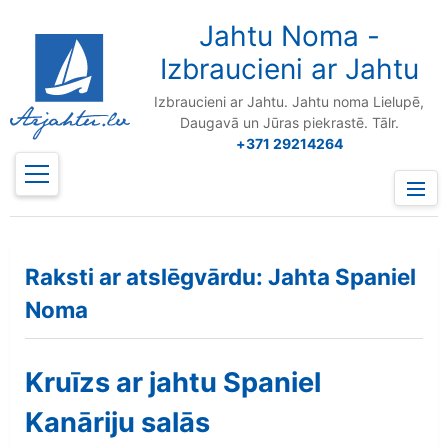
to
content
Jahtu Noma -
Izbraucieni ar Jahtu
Izbraucieni ar Jahtu. Jahtu noma Lielupē,
Daugavā un Jūras piekrastē. Tālr.
+371 29214264
Prima
Menu
Raksti ar atslēgvārdu: Jahta Spaniel
Noma
Kruīzs ar jahtu Spaniel
Kanāriju salās