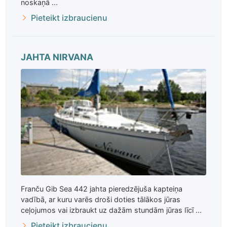
noskaņā ...
Pieteikt izbraucienu
JAHTA NIRVANA
Franču Gib Sea 442 jahta pieredzējuša kapteiņa
vadībā, ar kuru varēs droši doties tālākos jūras
ceļojumos vai izbraukt uz dažām stundām jūras līcī ...
Pieteikt izbraucienu