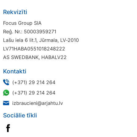
Rekvizīti
Focus Group SIA
Reģ. Nr.: 50003959271
Lašu iela 6 lit.1, Jūrmala, LV-2010
LV71HABA0551018248222
AS SWEDBANK, HABALV22
Kontakti
(+371) 29 214 264
(+371) 29 214 264
izbraucieni@arjahtu.lv
Sociālie tīkli