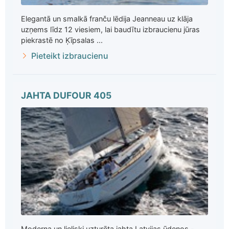
Elegantā un smalkā franču lēdija Jeanneau uz klāja
uzņems līdz 12 viesiem, lai baudītu izbraucienu jūras
piekrastē no Ķīpsalas ...
Pieteikt izbraucienu
JAHTA DUFOUR 405
Moderna un lieliski uzturēta jahta Latvijas ūdeņos -