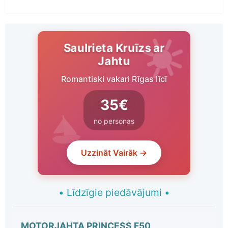
Saulrieta Kruīzs ar
Jahtu
Romantiski vakari Rīgas līcī
35€
no personas
Uzzināt Vairāk →
•
Līdzīgie piedāvājumi
•
MOTORJAHTA PRINCESS F50