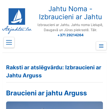
to
content
Jahtu Noma -
Izbraucieni ar Jahtu
Izbraucieni ar Jahtu. Jahtu noma Lielupē,
Daugavā un Jūras piekrastē. Tālr.
+371 29214264
Prima
Menu
Raksti ar atslēgvārdu: Izbraucieni ar
Jahtu Arguss
Braucieni ar jahtu Arguss