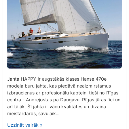
Jahta HAPPY ir augstākās klases Hanse 470e
modeļa buru jahta, kas piedāvā neaizmirstamus
izbraucienus ar profesionālu kapteini tieši no Rīgas
centra - Andrejostas pa Daugavu, Rīgas jūras līci un
arī tālāk. Šī jahta ir vācu kvalitātes un dizaina
meistardarbs, savulaik...
Uzzināt vairāk
»