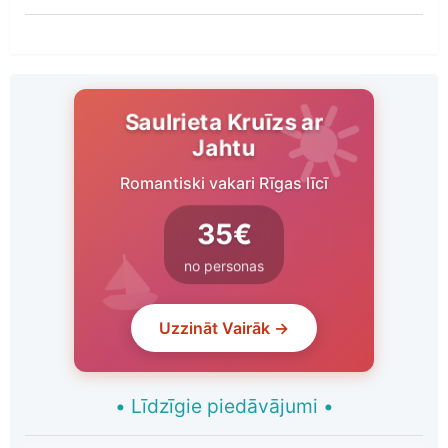
Saulrieta Kruīzs ar
Jahtu
Romantiski vakari Rīgas līcī
35€
no personas
Uzzināt Vairāk →
•
Līdzīgie piedāvājumi
•