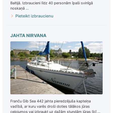
Baltijā. Izbraucieni līdz 40 personām īpaši svinīgā
noskaņā ...
Pieteikt izbraucienu
JAHTA NIRVANA
Franču Gib Sea 442 jahta pieredzējuša kapteiņa
vadībā, ar kuru varēs droši doties tālākos jūras
ceļojumos vai izbraukt uz dažām stundām jūras līcī ...