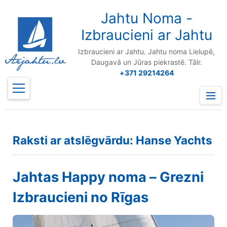
to
content
Jahtu Noma -
Izbraucieni ar Jahtu
Izbraucieni ar Jahtu. Jahtu noma Lielupē,
Daugavā un Jūras piekrastē. Tālr.
+371 29214264
Prima
Menu
Raksti ar atslēgvārdu: Hanse Yachts
Jahtas Happy noma – Grezni
Izbraucieni no Rīgas