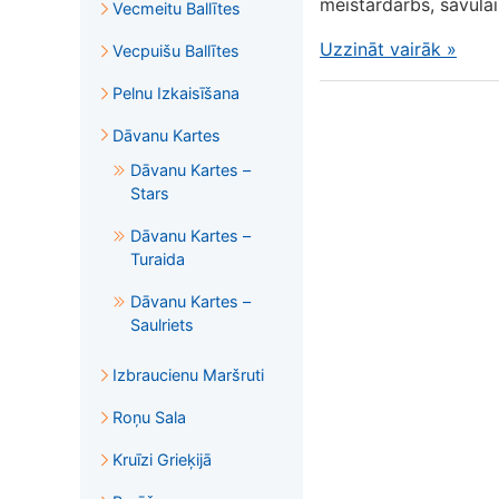
meistardarbs, savulaik
Vecmeitu Ballītes
Uzzināt vairāk
»
Vecpuišu Ballītes
Pelnu Izkaisīšana
Dāvanu Kartes
Dāvanu Kartes –
Stars
Dāvanu Kartes –
Turaida
Dāvanu Kartes –
Saulriets
Izbraucienu Maršruti
Roņu Sala
Kruīzi Grieķijā