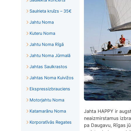
Saulrieta kruīzs – 35€
Jahtu Noma
Kuteru Noma
Jahtu Noma Rīgā
Jahtu Noma Jūrmalā
Jahtas Saulkrastos
Jahtas Noma Kuivižos
Ekspressizbrauciens
Motorjahtu Noma
Jahta HAPPY ir augst
Katamarānu Noma
neaizmirstamus izbrau
Korporatīvās Regates
pa Daugavu, Rīgas jūra