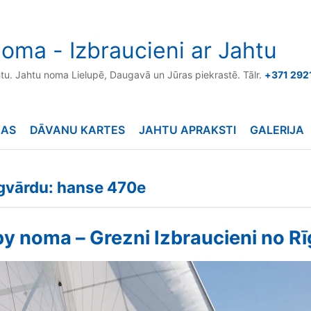
oma - Izbraucieni ar Jahtu
htu. Jahtu noma Lielupē, Daugavā un Jūras piekrastē. Tālr.
+371 292
NAS
DĀVANU KARTES
JAHTU APRAKSTI
GALERIJA
ēgvārdu: hanse 470e
y noma – Grezni Izbraucieni no R