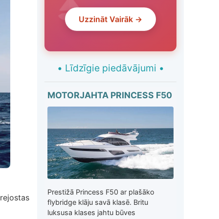
Uzzināt Vairāk →
•
Līdzīgie piedāvājumi
•
MOTORJAHTA PRINCESS F50
Prestižā Princess F50 ar plašāko
rejostas
flybridge klāju savā klasē. Britu
luksusa klases jahtu būves