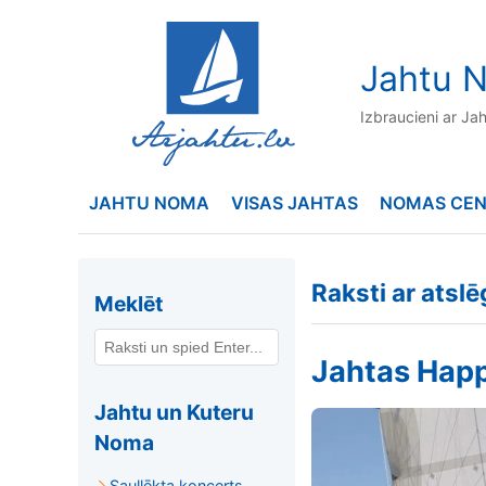
to
content
Jahtu N
Izbraucieni ar Ja
JAHTU NOMA
VISAS JAHTAS
NOMAS CE
Raksti ar atsl
Meklēt
Jahtas Happ
Jahtu un Kuteru
Noma
Saullēkta koncerts