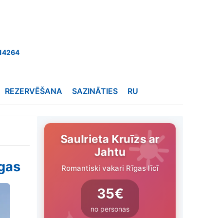
14264
REZERVĒŠANA
SAZINĀTIES
RU
Saulrieta Kruīzs ar
Jahtu
īgas
Romantiski vakari Rīgas līcī
35€
no personas