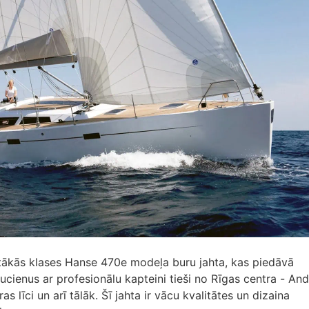
ākās klases Hanse 470e modeļa buru jahta, kas piedāvā
cienus ar profesionālu kapteini tieši no Rīgas centra - And
s līci un arī tālāk. Šī jahta ir vācu kvalitātes un dizaina