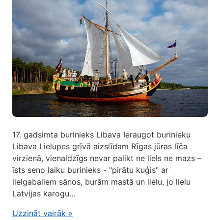
17. gadsimta burinieks Libava Ieraugot burinieku
Libava Lielupes grīvā aizslīdam Rīgas jūras līča
virzienā, vienaldzīgs nevar palikt ne liels ne mazs –
īsts seno laiku burinieks - "pirātu kuģis" ar
lielgabaliem sānos, burām mastā un lielu, jo lielu
Latvijas karogu...
Uzzināt vairāk
»