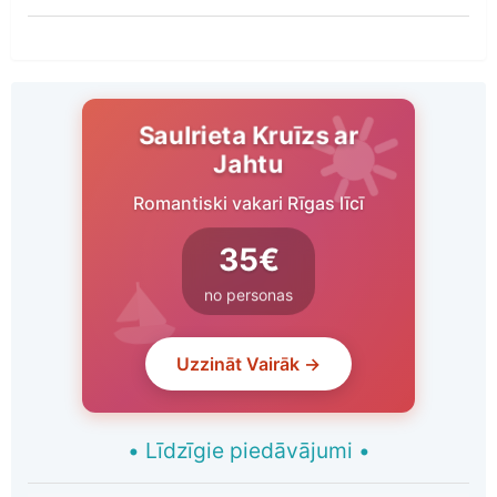
Saulrieta Kruīzs ar
Jahtu
Romantiski vakari Rīgas līcī
35€
no personas
Uzzināt Vairāk →
•
Līdzīgie piedāvājumi
•