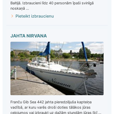
Baltijā. Izbraucieni līdz 40 personām īpaši svinīgā
noskaņā ...
Pieteikt izbraucienu
JAHTA NIRVANA
Franču Gib Sea 442 jahta pieredzējuša kapteiņa
vadībā, ar kuru varēs droši doties tālākos jūras
ceļojumos vai izbraukt uz dažām stundām jūras līcī ...