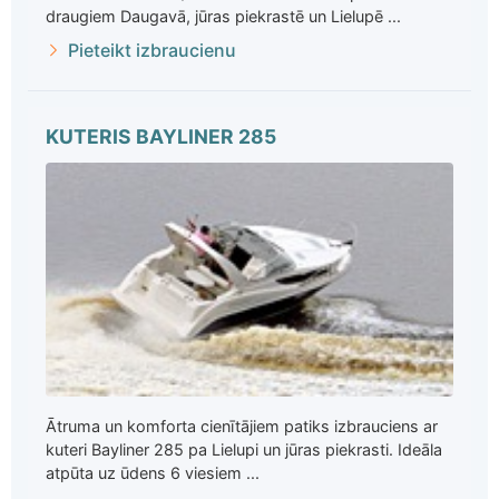
draugiem Daugavā, jūras piekrastē un Lielupē ...
Pieteikt izbraucienu
KUTERIS BAYLINER 285
Ātruma un komforta cienītājiem patiks izbrauciens ar
kuteri Bayliner 285 pa Lielupi un jūras piekrasti. Ideāla
atpūta uz ūdens 6 viesiem ...