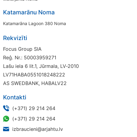
Katamarānu Noma
Katamarāna Lagoon 380 Noma
Rekvizīti
Focus Group SIA
Reģ. Nr.: 50003959271
Lašu iela 6 lit.1, Jūrmala, LV-2010
LV71HABA0551018248222
AS SWEDBANK, HABALV22
Kontakti
(+371) 29 214 264
(+371) 29 214 264
izbraucieni@arjahtu.lv