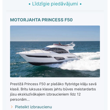
•
Līdzīgie piedāvājumi
•
MOTORJAHTA PRINCESS F50
Prestižā Princess F50 ar plašāko flybridge klāju savā
klasē. Britu luksusa klases jahtu būves meistardarbs
jūsu ekskluzīvākajiem izbraucieniem līdz 12
personām...
Pieteikt izbraucienu