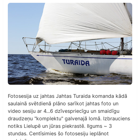
Fotosesija uz jahtas Jahtas Turaida komanda kādā
saulainā svētdienā plāno sarīkot jahtas foto un
video sesiju ar 4...6 dzīvespriecīgu un smaidīgu
draudzeņu "komplektu" galvenajā lomā. Izbrauciens
notiks Lielupē un jūras piekrastē. Ilgums ~ 3
stundas. Centīsimies šo fotosesiju ieplānot