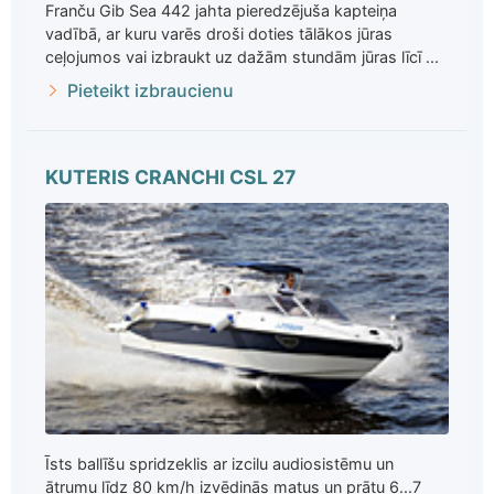
Franču Gib Sea 442 jahta pieredzējuša kapteiņa
vadībā, ar kuru varēs droši doties tālākos jūras
ceļojumos vai izbraukt uz dažām stundām jūras līcī ...
Pieteikt izbraucienu
KUTERIS CRANCHI CSL 27
Īsts ballīšu spridzeklis ar izcilu audiosistēmu un
ātrumu līdz 80 km/h izvēdinās matus un prātu 6...7