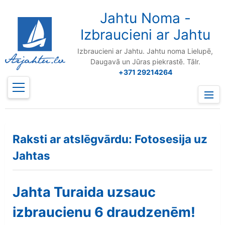
to
content
Jahtu Noma -
Izbraucieni ar Jahtu
Izbraucieni ar Jahtu. Jahtu noma Lielupē,
Daugavā un Jūras piekrastē. Tālr.
+371 29214264
Prima
Menu
Raksti ar atslēgvārdu: Fotosesija uz
Jahtas
Jahta Turaida uzsauc
izbraucienu 6 draudzenēm!