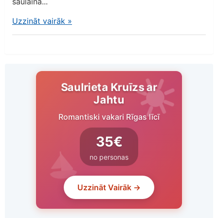
saulainā...
Uzzināt vairāk
»
Saulrieta Kruīzs ar
Jahtu
Romantiski vakari Rīgas līcī
35€
no personas
Uzzināt Vairāk →