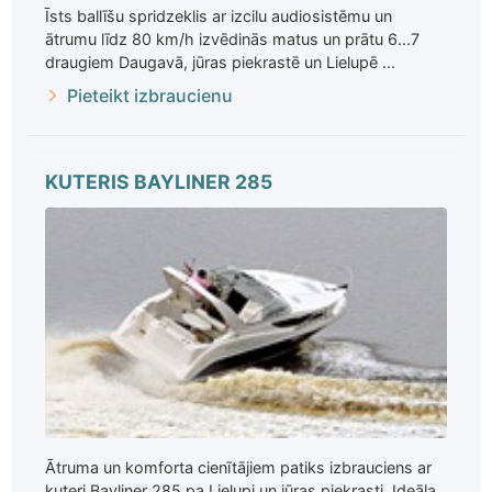
Īsts ballīšu spridzeklis ar izcilu audiosistēmu un
ātrumu līdz 80 km/h izvēdinās matus un prātu 6...7
draugiem Daugavā, jūras piekrastē un Lielupē ...
Pieteikt izbraucienu
KUTERIS BAYLINER 285
Ātruma un komforta cienītājiem patiks izbrauciens ar
kuteri Bayliner 285 pa Lielupi un jūras piekrasti. Ideāla