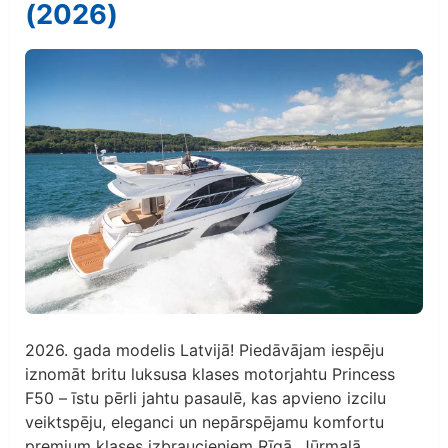
(2026)
2026. gada modelis Latvijā! Piedāvājam iespēju
iznomāt britu luksusa klases motorjahtu Princess
F50 – īstu pērli jahtu pasaulē, kas apvieno izcilu
veiktspēju, eleganci un nepārspējamu komfortu
premium klases izbraucieniem Rīgā, Jūrmalā,