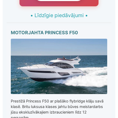
•
Līdzīgie piedāvājumi
•
MOTORJAHTA PRINCESS F50
Prestižā Princess F50 ar plašāko flybridge klāju savā
klasē. Britu luksusa klases jahtu būves meistardarbs
jūsu ekskluzīvākajiem izbraucieniem līdz 12
personām...