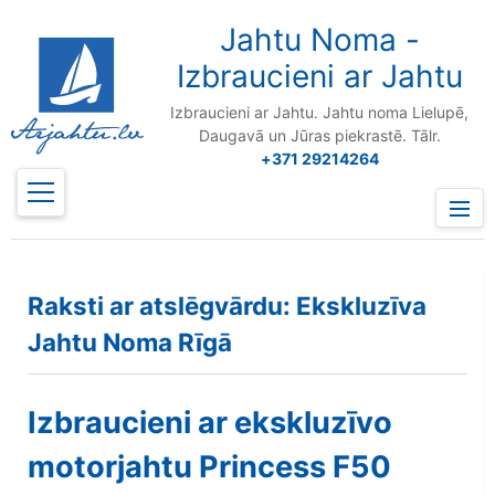
to
content
Jahtu Noma -
Izbraucieni ar Jahtu
Izbraucieni ar Jahtu. Jahtu noma Lielupē,
Daugavā un Jūras piekrastē. Tālr.
+371 29214264
Prima
Menu
Raksti ar atslēgvārdu: Ekskluzīva
Jahtu Noma Rīgā
Izbraucieni ar ekskluzīvo
motorjahtu Princess F50