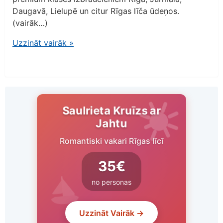
Daugavā, Lielupē un citur Rīgas līča ūdeņos.
(vairāk…)
Uzzināt vairāk
»
Saulrieta Kruīzs ar
Jahtu
Romantiski vakari Rīgas līcī
35€
no personas
Uzzināt Vairāk →