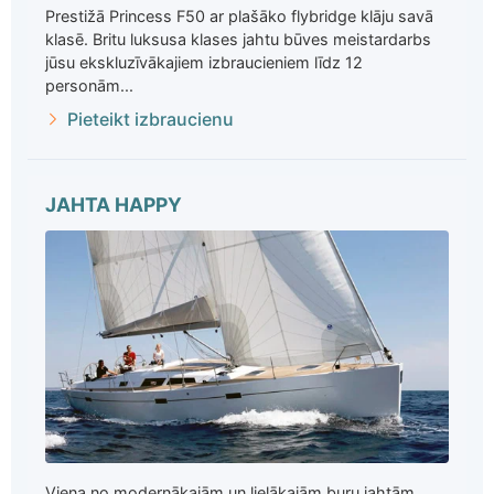
Prestižā Princess F50 ar plašāko flybridge klāju savā
klasē. Britu luksusa klases jahtu būves meistardarbs
jūsu ekskluzīvākajiem izbraucieniem līdz 12
personām...
Pieteikt izbraucienu
JAHTA HAPPY
Viena no modernākajām un lielākajām buru jahtām