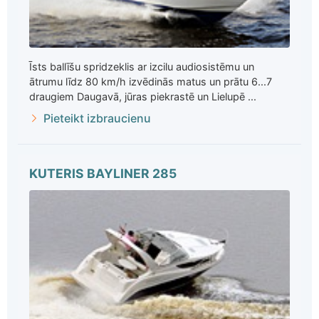
Īsts ballīšu spridzeklis ar izcilu audiosistēmu un
ātrumu līdz 80 km/h izvēdinās matus un prātu 6...7
draugiem Daugavā, jūras piekrastē un Lielupē ...
Pieteikt izbraucienu
KUTERIS BAYLINER 285