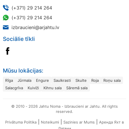
(+371) 29 214 264
(+371) 29 214 264
izbraucieni@arjahtu.lv
Sociālie tīkli
Mūsu lokācijas:
Rīga
Jūrmala
Engure
Saulkrasti
Skulte
Roja
Roņu sala
Salacgrīva
Kuiviži
Kihnu sala
Sāremā sala
© 2010 - 2026 Jahtu Noma - Izbraucieni ar Jahtu. All rights
reserved.
|
|
|
Privātuma Politika
Noteikumi
Sazinies ar Mums
Аренда Яхт в
Латвии