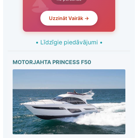
no personas
Uzzināt Vairāk →
•
Līdzīgie piedāvājumi
•
MOTORJAHTA PRINCESS F50