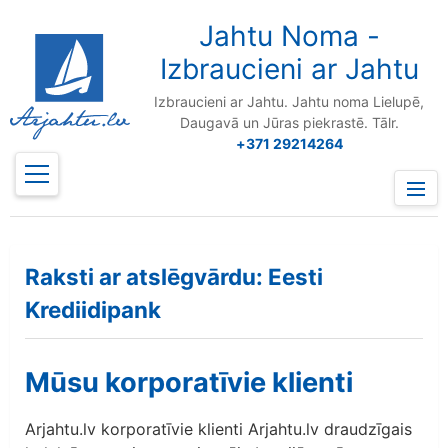
to
content
Jahtu Noma -
Izbraucieni ar Jahtu
Izbraucieni ar Jahtu. Jahtu noma Lielupē,
Daugavā un Jūras piekrastē. Tālr.
+371 29214264
Prima
Menu
Raksti ar atslēgvārdu: Eesti
Krediidipank
Mūsu korporatīvie klienti
Arjahtu.lv korporatīvie klienti Arjahtu.lv draudzīgais