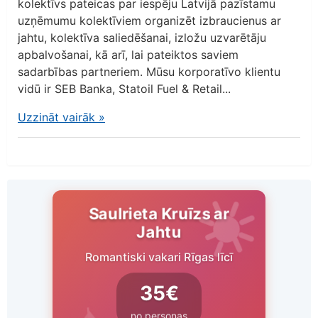
kolektīvs pateicas par iespēju Latvijā pazīstamu
uzņēmumu kolektīviem organizēt izbraucienus ar
jahtu, kolektīva saliedēšanai, izložu uzvarētāju
apbalvošanai, kā arī, lai pateiktos saviem
sadarbības partneriem. Mūsu korporatīvo klientu
vidū ir SEB Banka, Statoil Fuel & Retail...
Uzzināt vairāk
»
Saulrieta Kruīzs ar
Jahtu
Romantiski vakari Rīgas līcī
35€