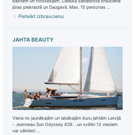
ballītēm un fotosesijām. Lieliska sabiedrotā braucienā
jūras piekrastē un Daugavā. Max. 15 personas ...
Pieteikt izbraucienu
JAHTA BEAUTY
Viena no jaunākajām un labākajām buru jahtām Latvijā
- Jeanneau Sun Odyssey 439. ..un svētki 12 viesiem
var sākties! ...