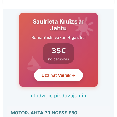
Saulrieta Kruīzs ar
Jahtu
Romantiski vakari Rīgas līcī
35€
no personas
Uzzināt Vairāk →
•
Līdzīgie piedāvājumi
•
MOTORJAHTA PRINCESS F50