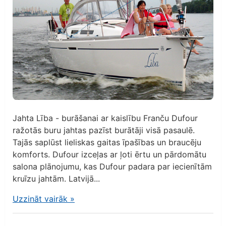
Jahta Lība - burāšanai ar kaislību Franču Dufour
ražotās buru jahtas pazīst burātāji visā pasaulē.
Tajās saplūst lieliskas gaitas īpašības un braucēju
komforts. Dufour izceļas ar ļoti ērtu un pārdomātu
salona plānojumu, kas Dufour padara par iecienītām
kruīzu jahtām. Latvijā...
Uzzināt vairāk
»