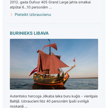
2012. gada Dufour 405 Grand Large jahta smalkai
atpūtai 6...10 personām ...
Pieteikt izbraucienu
BURINIEKS LIBAVA
Autentisks hercoga Jēkaba laika buru kuģis - vienīgais
Baltijā. Izbraucieni līdz 40 personām īpaši svinīgā
noskaņā ...