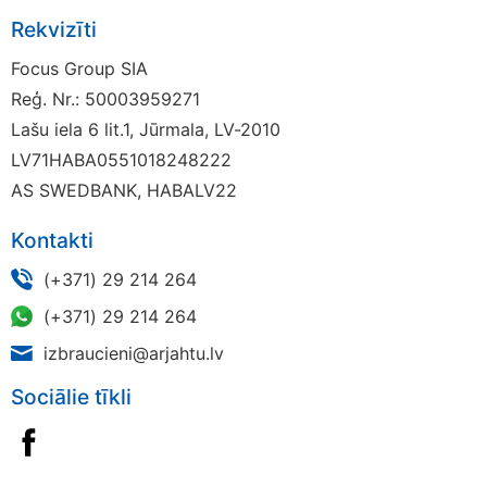
Rekvizīti
Focus Group SIA
Reģ. Nr.: 50003959271
Lašu iela 6 lit.1, Jūrmala, LV-2010
LV71HABA0551018248222
AS SWEDBANK, HABALV22
Kontakti
(+371) 29 214 264
(+371) 29 214 264
izbraucieni@arjahtu.lv
Sociālie tīkli