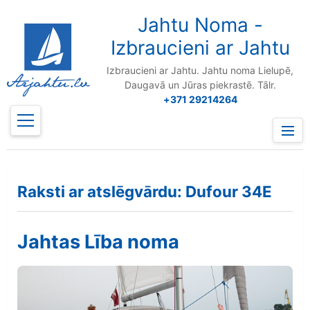
to
content
Jahtu Noma -
Izbraucieni ar Jahtu
Izbraucieni ar Jahtu. Jahtu noma Lielupē,
Daugavā un Jūras piekrastē. Tālr.
+371 29214264
Prima
Menu
Raksti ar atslēgvārdu: Dufour 34E
Jahtas Lība noma