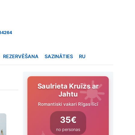
14264
REZERVĒŠANA
SAZINĀTIES
RU
Saulrieta Kruīzs ar
Jahtu
Romantiski vakari Rīgas līcī
35€
no personas