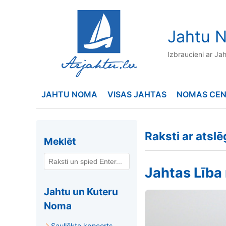
to
content
Jahtu N
Izbraucieni ar Ja
JAHTU NOMA
VISAS JAHTAS
NOMAS CE
Raksti ar atsl
Meklēt
Jahtas Lība
Jahtu un Kuteru
Noma
Saullēkta koncerts