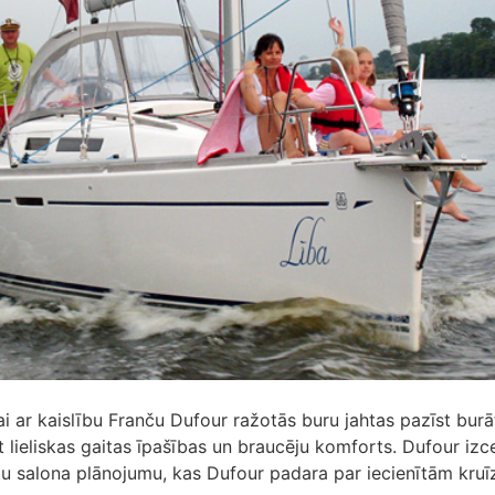
i ar kaislību Franču Dufour ražotās buru jahtas pazīst burāt
t lieliskas gaitas īpašības un braucēju komforts. Dufour izc
tu salona plānojumu, kas Dufour padara par iecienītām kruī