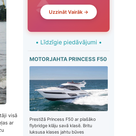
Uzzināt Vairāk →
•
Līdzīgie piedāvājumi
•
MOTORJAHTA PRINCESS F50
āji visā
Prestižā Princess F50 ar plašāko
eļas ar
flybridge klāju savā klasē. Britu
zu
luksusa klases jahtu būves