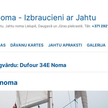
oma - Izbraucieni ar Jahtu
htu. Jahtu noma Lielupē, Daugavā un Jūras piekrastē. Tālr.
+371 292
NAS
DĀVANU KARTES
JAHTU APRAKSTI
GALERIJA
ēgvārdu: Dufour 34E Noma
 noma