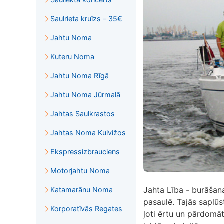
Saulrieta kruīzs – 35€
Jahtu Noma
Kuteru Noma
Jahtu Noma Rīgā
Jahtu Noma Jūrmalā
Jahtas Saulkrastos
Jahtas Noma Kuivižos
Ekspressizbrauciens
Motorjahtu Noma
Jahta Lība - burāšana
Katamarānu Noma
pasaulē. Tajās saplūs
Korporatīvās Regates
ļoti ērtu un pārdomā