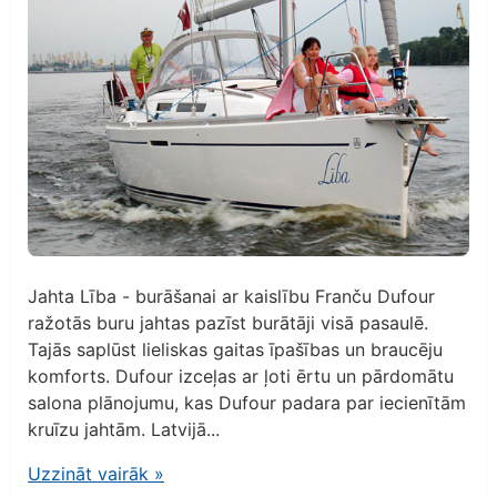
Jahta Lība - burāšanai ar kaislību Franču Dufour
ražotās buru jahtas pazīst burātāji visā pasaulē.
Tajās saplūst lieliskas gaitas īpašības un braucēju
komforts. Dufour izceļas ar ļoti ērtu un pārdomātu
salona plānojumu, kas Dufour padara par iecienītām
kruīzu jahtām. Latvijā...
Uzzināt vairāk
»