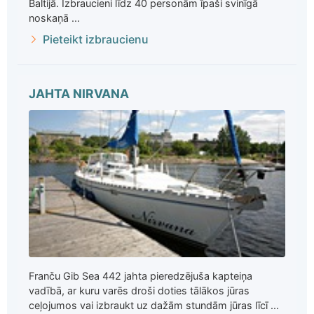
Baltijā. Izbraucieni līdz 40 personām īpaši svinīgā
noskaņā ...
Pieteikt izbraucienu
JAHTA NIRVANA
Franču Gib Sea 442 jahta pieredzējuša kapteiņa
vadībā, ar kuru varēs droši doties tālākos jūras
ceļojumos vai izbraukt uz dažām stundām jūras līcī ...