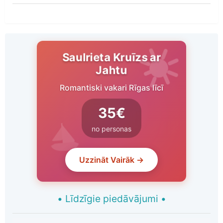
Saulrieta Kruīzs ar
Jahtu
Romantiski vakari Rīgas līcī
35€
no personas
Uzzināt Vairāk →
•
Līdzīgie piedāvājumi
•