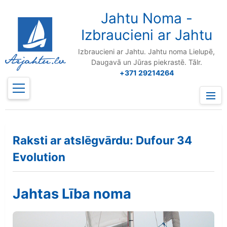
to
content
Jahtu Noma -
Izbraucieni ar Jahtu
Izbraucieni ar Jahtu. Jahtu noma Lielupē,
Daugavā un Jūras piekrastē. Tālr.
+371 29214264
Prima
Menu
Raksti ar atslēgvārdu: Dufour 34
Evolution
Jahtas Lība noma