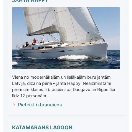
JAHTA HAPPY
Viena no modernākajām un lielākajām buru jahtām
Latvijā, dizaina pērle - jahta Happy. Neaizmirstami
premium klases izbraucieni pa Daugavu un Rīgas līci
līdz 12 personām...
Pieteikt izbraucienu
KATAMARĀNS LAGOON