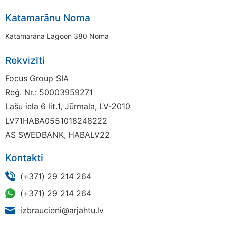
Katamarānu Noma
Katamarāna Lagoon 380 Noma
Rekvizīti
Focus Group SIA
Reģ. Nr.: 50003959271
Lašu iela 6 lit.1, Jūrmala, LV-2010
LV71HABA0551018248222
AS SWEDBANK, HABALV22
Kontakti
(+371) 29 214 264
(+371) 29 214 264
izbraucieni@arjahtu.lv