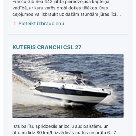
Franču Gib Sea 442 jahta pieredzējuša kapteiņa
vadībā, ar kuru varēs droši doties tālākos jūras
ceļojumos vai izbraukt uz dažām stundām jūras līcī ...
Pieteikt izbraucienu
KUTERIS CRANCHI CSL 27
Īsts ballīšu spridzeklis ar izcilu audiosistēmu un
ātrumu līdz 80 km/h izvēdinās matus un prātu 6...7