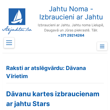
to
content
Jahtu Noma -
Izbraucieni ar Jahtu
Izbraucieni ar Jahtu. Jahtu noma Lielupē,
Daugavā un Jūras piekrastē. Tālr.
+371 29214264
Prima
Menu
Raksti ar atslēgvārdu: Dāvana
Vīrietim
Dāvanu kartes izbraucienam
ar jahtu Stars