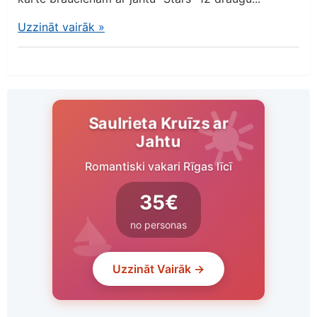
Uzzināt vairāk
»
Saulrieta Kruīzs ar
Jahtu
Romantiski vakari Rīgas līcī
35€
no personas
Uzzināt Vairāk →