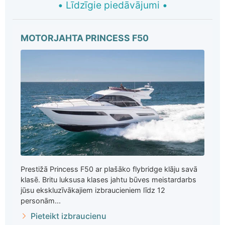
•
Līdzīgie piedāvājumi
•
MOTORJAHTA PRINCESS F50
Prestižā Princess F50 ar plašāko flybridge klāju savā
klasē. Britu luksusa klases jahtu būves meistardarbs
jūsu ekskluzīvākajiem izbraucieniem līdz 12
personām...
Pieteikt izbraucienu