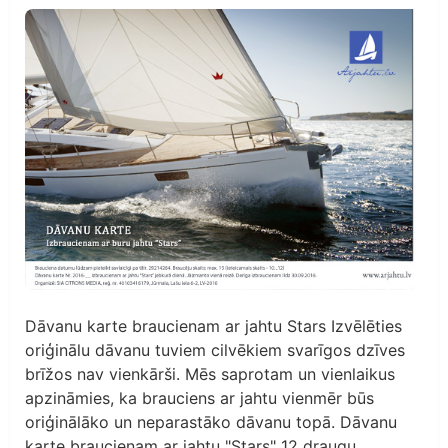
Dāvanu karte braucienam ar jahtu Stars Izvēlēties
oriģinālu dāvanu tuviem cilvēkiem svarīgos dzīves
brīžos nav vienkārši. Mēs saprotam un vienlaikus
apzināmies, ka brauciens ar jahtu vienmēr būs
oriģinālāko un neparastāko dāvanu topā. Dāvanu
karte braucienam ar jahtu "Stars" 12 draugu...