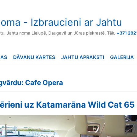
oma - Izbraucieni ar Jahtu
htu. Jahtu noma Lielupē, Daugavā un Jūras piekrastē. Tālr.
+371 292
NAS
DĀVANU KARTES
JAHTU APRAKSTI
GALERIJA
ēgvārdu: Cafe Opera
zērieni uz Katamarāna Wild Cat 65