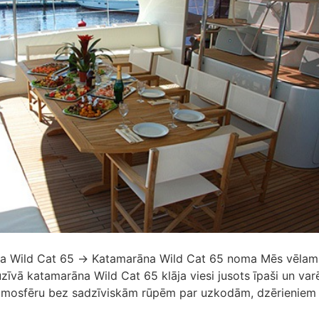
na Wild Cat 65 → Katamarāna Wild Cat 65 noma Mēs vēlamie
zīvā katamarāna Wild Cat 65 klāja viesi jusots īpaši un var
atmosfēru bez sadzīviskām rūpēm par uzkodām, dzērieniem