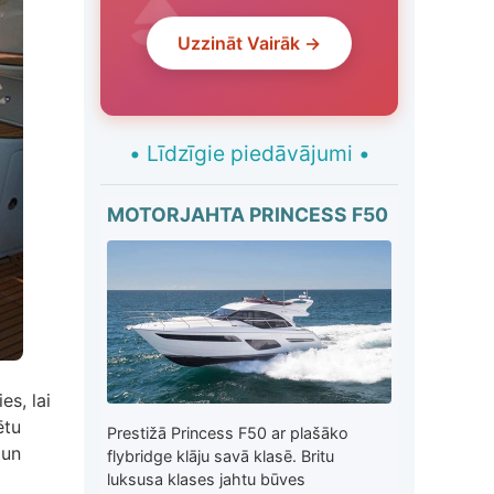
Uzzināt Vairāk →
•
Līdzīgie piedāvājumi
•
MOTORJAHTA PRINCESS F50
s, lai
ētu
Prestižā Princess F50 ar plašāko
 un
flybridge klāju savā klasē. Britu
luksusa klases jahtu būves