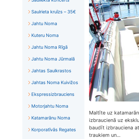
Saulrieta kruīzs – 35€
Jahtu Noma
Kuteru Noma
Jahtu Noma Rīgā
Jahtu Noma Jūrmalā
Jahtas Saulkrastos
Jahtas Noma Kuivižos
Ekspressizbrauciens
Motorjahtu Noma
Maltīte uz katamarā
Katamarānu Noma
izbraucienā uz eksklu
baudīt izbrauciena 
Korporatīvās Regates
traukiem un...