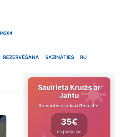
14264
REZERVĒŠANA
SAZINĀTIES
RU
Saulrieta Kruīzs ar
Jahtu
Romantiski vakari Rīgas līcī
35€
no personas