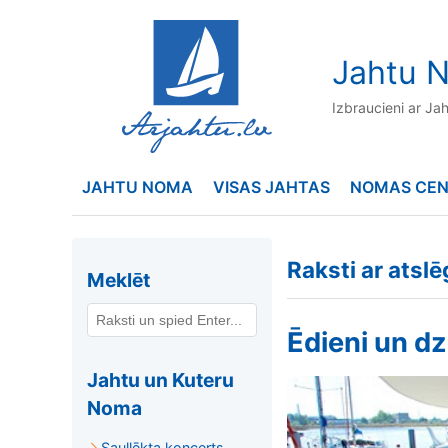
to
content
Jahtu N
Izbraucieni ar Ja
JAHTU NOMA
VISAS JAHTAS
NOMAS CE
Raksti ar atsl
Meklēt
Ēdieni un d
Jahtu un Kuteru
Noma
Saullēkta koncerts