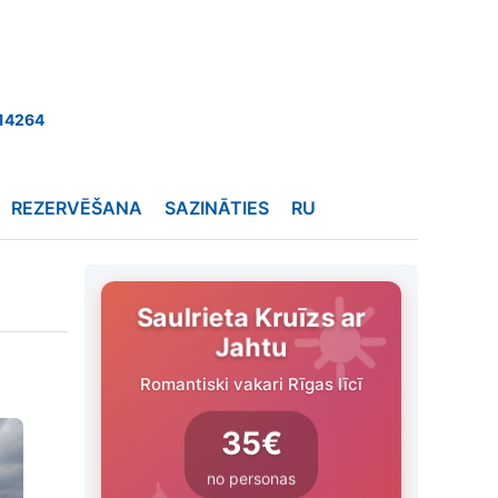
14264
REZERVĒŠANA
SAZINĀTIES
RU
Saulrieta Kruīzs ar
Jahtu
Romantiski vakari Rīgas līcī
35€
no personas