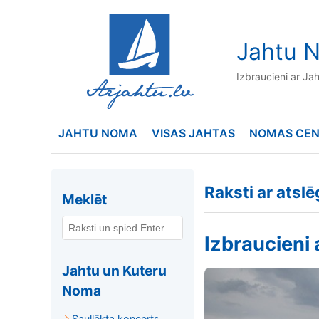
to
content
Jahtu N
Izbraucieni ar Ja
JAHTU NOMA
VISAS JAHTAS
NOMAS CE
Raksti ar atslē
Meklēt
Izbraucieni 
Jahtu un Kuteru
Noma
Saullēkta koncerts