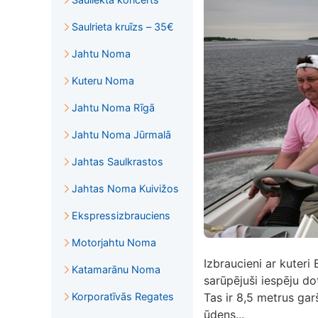
Saulrieta kruīzs – 35€
Jahtu Noma
Kuteru Noma
Jahtu Noma Rīgā
Jahtu Noma Jūrmalā
Jahtas Saulkrastos
Jahtas Noma Kuivižos
Ekspressizbrauciens
Motorjahtu Noma
Izbraucieni ar kuteri
Katamarānu Noma
sarūpējuši iespēju do
Korporatīvās Regates
Tas ir 8,5 metrus gar
ūdens...