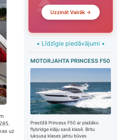
Uzzināt Vairāk →
•
Līdzīgie piedāvājumi
•
MOTORJAHTA PRINCESS F50
am
Prestižā Princess F50 ar plašāko
 285.
flybridge klāju savā klasē. Britu
 kas uz
luksusa klases jahtu būves