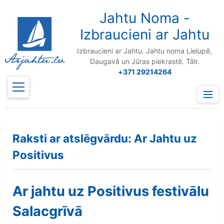
to
content
Jahtu Noma -
Izbraucieni ar Jahtu
Izbraucieni ar Jahtu. Jahtu noma Lielupē,
Daugavā un Jūras piekrastē. Tālr.
+371 29214264
Prima
Menu
Raksti ar atslēgvārdu: Ar Jahtu uz
Positivus
Ar jahtu uz Positivus festivālu
Salacgrīvā