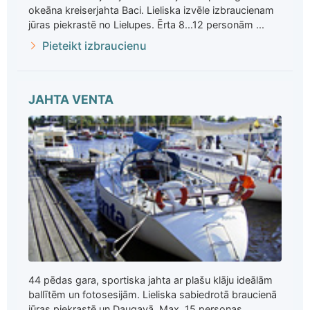
okeāna kreiserjahta Baci. Lieliska izvēle izbraucienam
jūras piekrastē no Lielupes. Ērta 8...12 personām ...
Pieteikt izbraucienu
JAHTA VENTA
44 pēdas gara, sportiska jahta ar plašu klāju ideālām
ballītēm un fotosesijām. Lieliska sabiedrotā braucienā
jūras piekrastē un Daugavā. Max. 15 personas ...