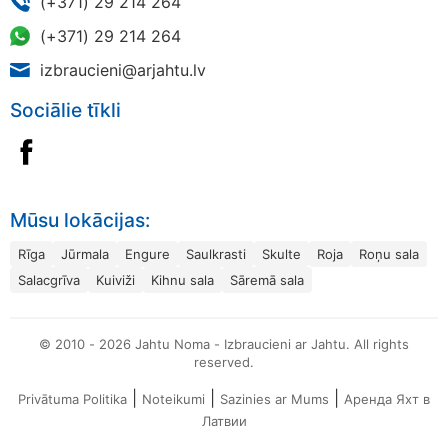
(+371) 29 214 264
(+371) 29 214 264
izbraucieni@arjahtu.lv
Sociālie tīkli
Mūsu lokācijas:
Rīga
Jūrmala
Engure
Saulkrasti
Skulte
Roja
Roņu sala
Salacgrīva
Kuiviži
Kihnu sala
Sāremā sala
© 2010 - 2026 Jahtu Noma - Izbraucieni ar Jahtu. All rights
reserved.
|
|
|
Privātuma Politika
Noteikumi
Sazinies ar Mums
Аренда Яхт в
Латвии