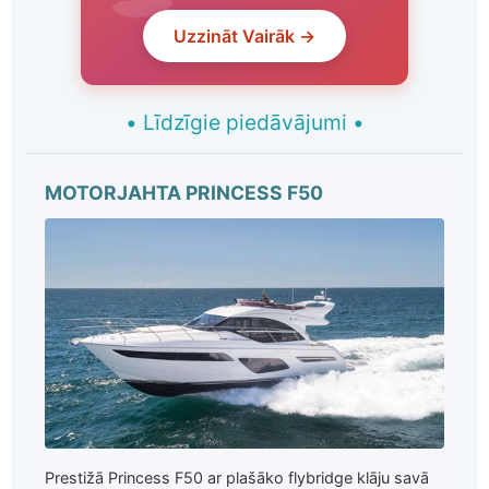
Uzzināt Vairāk →
•
Līdzīgie piedāvājumi
•
MOTORJAHTA PRINCESS F50
Prestižā Princess F50 ar plašāko flybridge klāju savā