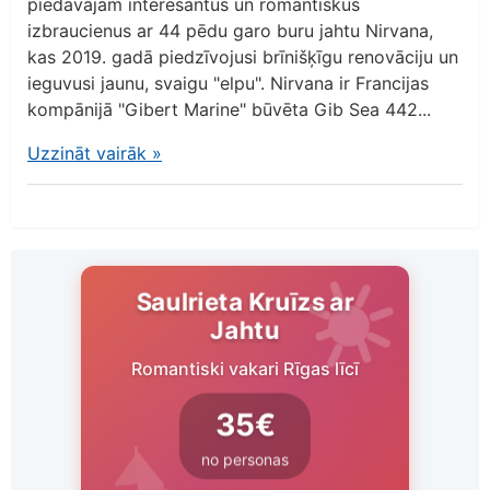
piedāvājam interesantus un romantiskus
izbraucienus ar 44 pēdu garo buru jahtu Nirvana,
kas 2019. gadā piedzīvojusi brīnišķīgu renovāciju un
ieguvusi jaunu, svaigu "elpu". Nirvana ir Francijas
kompānijā "Gibert Marine" būvēta Gib Sea 442...
Uzzināt vairāk
»
Saulrieta Kruīzs ar
Jahtu
Romantiski vakari Rīgas līcī
35€
no personas