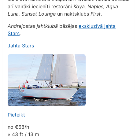
arī vairāki iecienīti restorāni
Koya, Naples, Aqua
Luna, Sunset Lounge
un naktsklubs
First
.
Andrejostas jahtklubā
bāzējas
ekskluzīvā jahta
Stars
.
Jahta Stars
Pieteikt
no
€68/
h
» 43 ft / 13 m