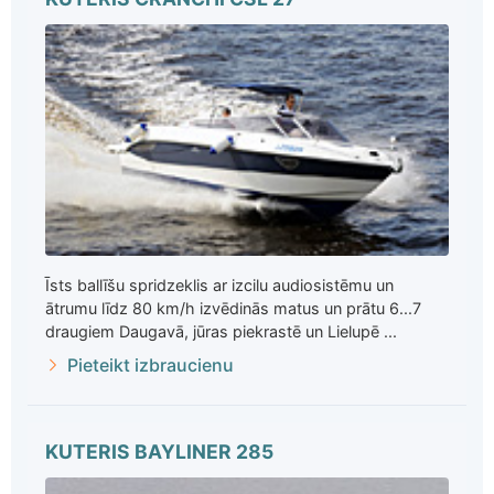
Īsts ballīšu spridzeklis ar izcilu audiosistēmu un
ātrumu līdz 80 km/h izvēdinās matus un prātu 6...7
draugiem Daugavā, jūras piekrastē un Lielupē ...
Pieteikt izbraucienu
KUTERIS BAYLINER 285