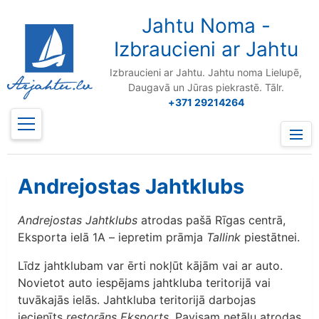
to
content
Jahtu Noma -
Izbraucieni ar Jahtu
Izbraucieni ar Jahtu. Jahtu noma Lielupē,
Daugavā un Jūras piekrastē. Tālr.
+371 29214264
Prima
Menu
Andrejostas Jahtklubs
Andrejostas Jahtklubs
atrodas pašā Rīgas centrā,
Eksporta ielā 1A – iepretim prāmja
Tallink
piestātnei.
Līdz jahtklubam var ērti nokļūt kājām vai ar auto.
Novietot auto iespējams jahtkluba teritorijā vai
tuvākajās ielās. Jahtkluba teritorijā darbojas
iecienīts
restorāns Eksports
. Pavisam netālu atrodas