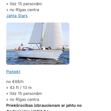
» līdz 15 personām
» no Rīgas centra
Jahta Stars
Pieteikt
no
€68/
h
» 43 ft / 13 m
» līdz 15 personām
» no Rīgas centra
Priekšrocības izbraucienam ar jahtu no