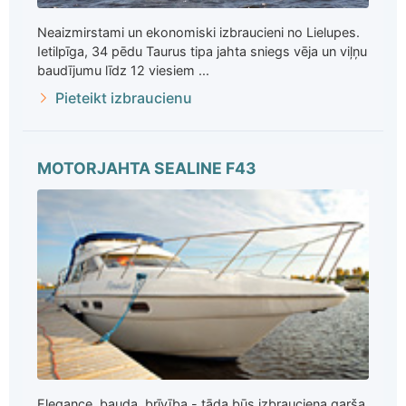
Neaizmirstami un ekonomiski izbraucieni no Lielupes.
Ietilpīga, 34 pēdu Taurus tipa jahta sniegs vēja un viļņu
baudījumu līdz 12 viesiem ...
Pieteikt izbraucienu
MOTORJAHTA SEALINE F43
Elegance, bauda, brīvība - tāda būs izbrauciena garša