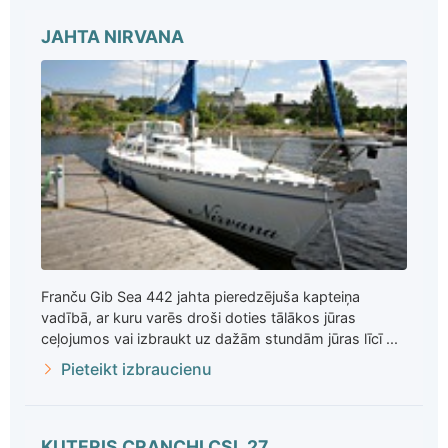
JAHTA NIRVANA
Franču Gib Sea 442 jahta pieredzējuša kapteiņa
vadībā, ar kuru varēs droši doties tālākos jūras
ceļojumos vai izbraukt uz dažām stundām jūras līcī ...
Pieteikt izbraucienu
KUTERIS CRANCHI CSL 27