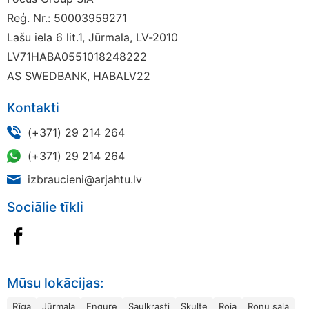
Reģ. Nr.: 50003959271
Lašu iela 6 lit.1, Jūrmala, LV-2010
LV71HABA0551018248222
AS SWEDBANK, HABALV22
Kontakti
(+371) 29 214 264
(+371) 29 214 264
izbraucieni@arjahtu.lv
Sociālie tīkli
Mūsu lokācijas:
Rīga
Jūrmala
Engure
Saulkrasti
Skulte
Roja
Roņu sala