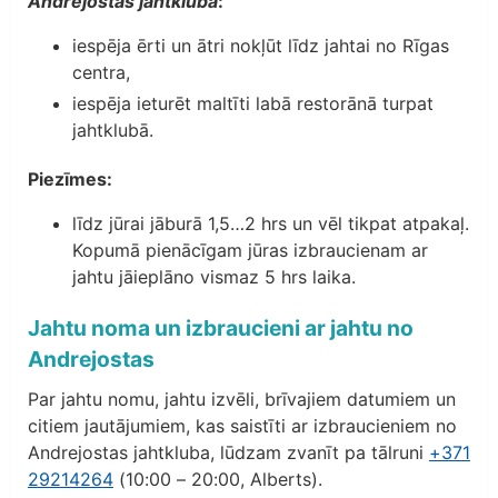
Andrejostas jahtkluba
:
iespēja ērti un ātri nokļūt līdz jahtai no Rīgas
centra,
iespēja ieturēt maltīti labā restorānā turpat
jahtklubā.
Piezīmes:
līdz jūrai jāburā 1,5…2 hrs un vēl tikpat atpakaļ.
Kopumā pienācīgam jūras izbraucienam ar
jahtu jāieplāno vismaz 5 hrs laika.
Jahtu noma un izbraucieni ar jahtu no
Andrejostas
Par jahtu nomu, jahtu izvēli, brīvajiem datumiem un
citiem jautājumiem, kas saistīti ar izbraucieniem no
Andrejostas jahtkluba, lūdzam zvanīt pa tālruni
+371
29214264
(10:00 – 20:00, Alberts).