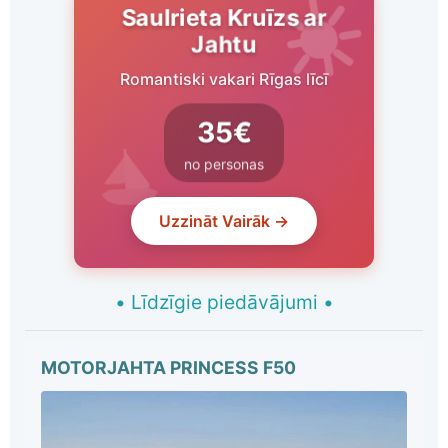
Saulrieta Kruīzs ar
Jahtu
Romantiski vakari Rīgas līcī
35€
no personas
Uzzināt Vairāk →
•
Līdzīgie piedāvājumi
•
MOTORJAHTA PRINCESS F50