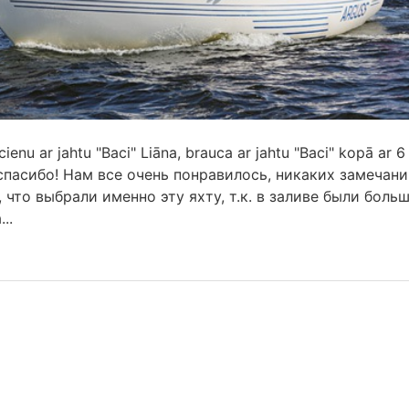
enu ar jahtu "Baci" Liāna, brauca ar jahtu "Baci" kopā ar 6
спасибо! Нам все очень понравилось, никаких замечани
 что выбрали именно эту яхту, т.к. в заливе были боль
..