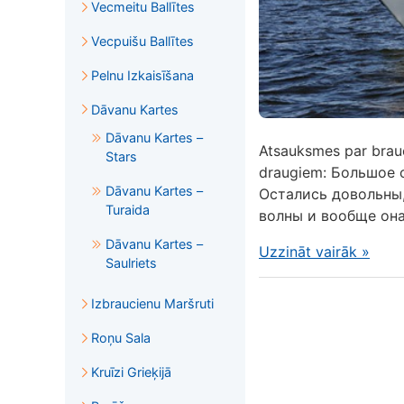
Vecmeitu Ballītes
Vecpuišu Ballītes
Pelnu Izkaisīšana
Dāvanu Kartes
Dāvanu Kartes –
Atsauksmes par brauci
Stars
draugiem: Большое 
Dāvanu Kartes –
Остались довольны,
Turaida
волны и вообще она.
Dāvanu Kartes –
Uzzināt vairāk
»
Saulriets
Izbraucienu Maršruti
Roņu Sala
Kruīzi Grieķijā