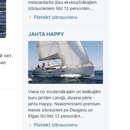
meistardarbs jūsu ekskluzīvākajiem
izbraucieniem līdz 12 personām...
Pieteikt izbraucienu
JAHTA HAPPY
й нет.
шие
Viena no modernākajām un lielākajām
buru jahtām Latvijā, dizaina pērle -
jahta Happy. Neaizmirstami premium
klases izbraucieni pa Daugavu un
Rīgas līci līdz 12 personām...
Pieteikt izbraucienu