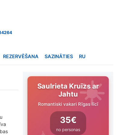
14264
REZERVĒŠANA
SAZINĀTIES
RU
Saulrieta Kruīzs ar
Jahtu
Romantiski vakari Rīgas līcī
ju
35€
īva
no personas
ības