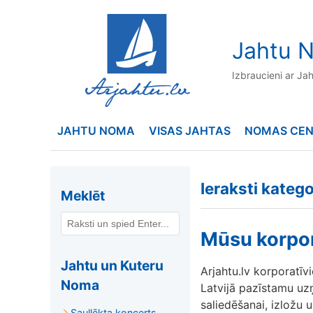
to
content
Jahtu N
Izbraucieni ar Ja
JAHTU NOMA
VISAS JAHTAS
NOMAS CE
Ieraksti kateg
Meklēt
Mūsu korpora
Jahtu un Kuteru
Arjahtu.lv korporatīvi
Noma
Latvijā pazīstamu uz
saliedēšanai, izložu 
Saullēkta koncerts