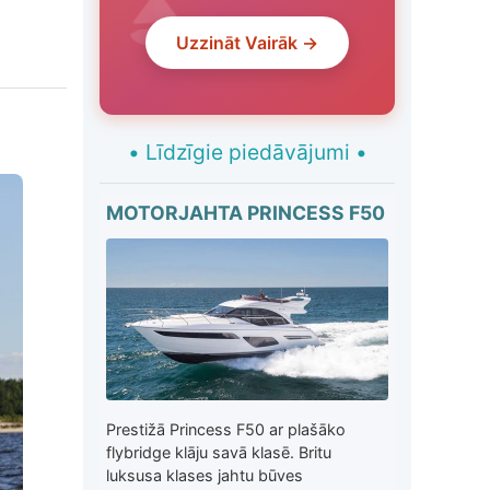
Uzzināt Vairāk →
•
Līdzīgie piedāvājumi
•
MOTORJAHTA PRINCESS F50
Prestižā Princess F50 ar plašāko
flybridge klāju savā klasē. Britu
luksusa klases jahtu būves