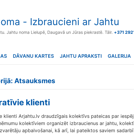
oma - Izbraucieni ar Jahtu
htu. Jahtu noma Lielupē, Daugavā un Jūras piekrastē. Tālr.
+371 292
NAS
DĀVANU KARTES
JAHTU APRAKSTI
GALERIJA
orijā: Atsauksmes
tīvie klienti
e klienti Arjahtu.lv draudzīgais kolektīvs pateicas par iespē
ņēmumu kolektīviem organizēt izbraucienus ar jahtu, kolekt
uzvarētāju apbalvošanai, kā arī, lai pateiktos saviem sadarb