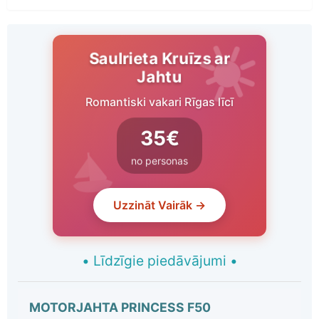
Saulrieta Kruīzs ar
Jahtu
Romantiski vakari Rīgas līcī
35€
no personas
Uzzināt Vairāk →
•
Līdzīgie piedāvājumi
•
MOTORJAHTA PRINCESS F50