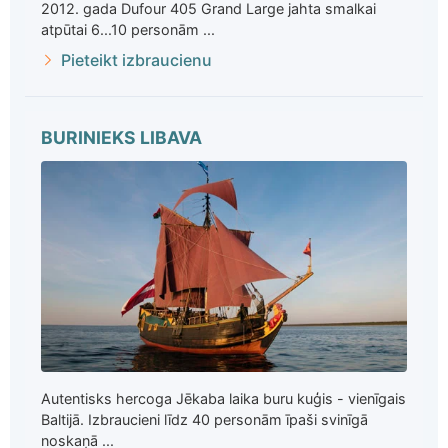
2012. gada Dufour 405 Grand Large jahta smalkai
atpūtai 6...10 personām ...
Pieteikt izbraucienu
BURINIEKS LIBAVA
Autentisks hercoga Jēkaba laika buru kuģis - vienīgais
Baltijā. Izbraucieni līdz 40 personām īpaši svinīgā
noskaņā ...