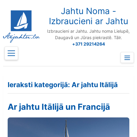
to
content
Jahtu Noma -
Izbraucieni ar Jahtu
Izbraucieni ar Jahtu. Jahtu noma Lielupē,
Daugavā un Jūras piekrastē. Tālr.
+371 29214264
Prima
Menu
Ieraksti kategorijā: Ar jahtu Itālijā
Ar jahtu Itālijā un Francijā