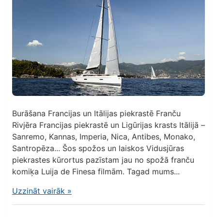
Burāšana Francijas un Itālijas piekrastē Franču
Rivjēra Francijas piekrastē un Ligūrijas krasts Itālijā –
Sanremo, Kannas, Imperia, Nica, Antibes, Monako,
Santropēza... Šos spožos un laiskos Vidusjūras
piekrastes kūrortus pazīstam jau no spožā franču
komiķa Luija de Finesa filmām. Tagad mums...
Uzzināt vairāk
»