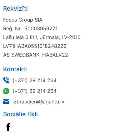
Rekvizīti
Focus Group SIA
Reģ. Nr.: 50003959271
Lašu iela 6 lit.1, Jūrmala, LV-2010
LV71HABA0551018248222
AS SWEDBANK, HABALV22
Kontakti
(+371) 29 214 264
(+371) 29 214 264
izbraucieni@arjahtu.lv
Sociālie tīkli