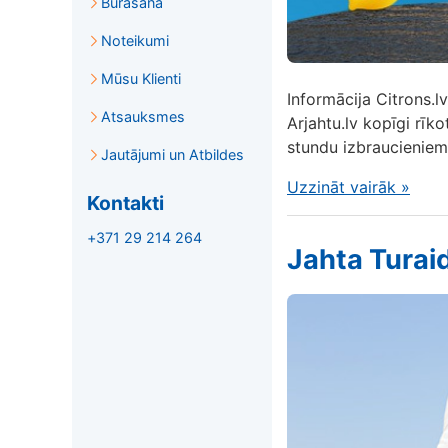
Burāšana
Noteikumi
Mūsu Klienti
Informācija Citrons.lv
Atsauksmes
Arjahtu.lv kopīgi rīk
stundu izbraucieniem 
Jautājumi un Atbildes
Uzzināt vairāk
»
Kontakti
+371 29 214 264
Jahta Turai