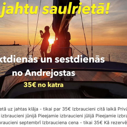
etā uz jahtas klāja - tikai par 35€ Izbraucieni citā laikā Priv
izbraucieni jūnijā Pieejamie izbraucieni jūlijā Pieejamie izbr
braucieni septembrī Izbrauciena cena - tikai 35€ Kā rezervē