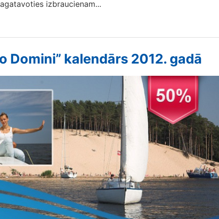
agatavoties izbraucienam...
o Domini” kalendārs 2012. gadā