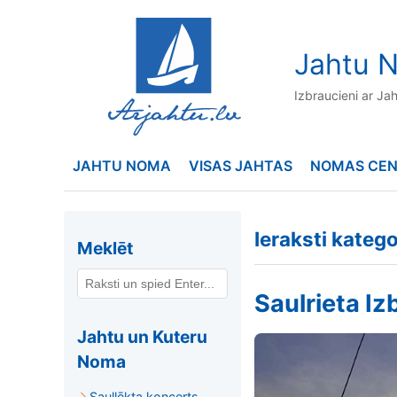
to
content
Jahtu N
Izbraucieni ar Ja
JAHTU NOMA
VISAS JAHTAS
NOMAS CE
Ieraksti katego
Meklēt
Saulrieta Iz
Jahtu un Kuteru
Noma
Saullēkta koncerts