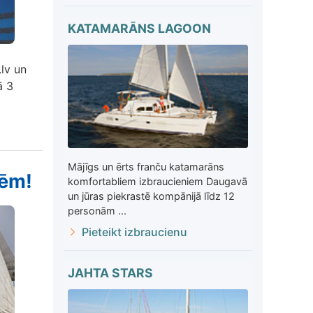
KATAMARĀNS LAGOON
.lv un
ā 3
Mājīgs un ērts franču katamarāns
nēm!
komfortabliem izbraucieniem Daugavā
un jūras piekrastē kompānijā līdz 12
personām ...
Pieteikt izbraucienu
JAHTA STARS