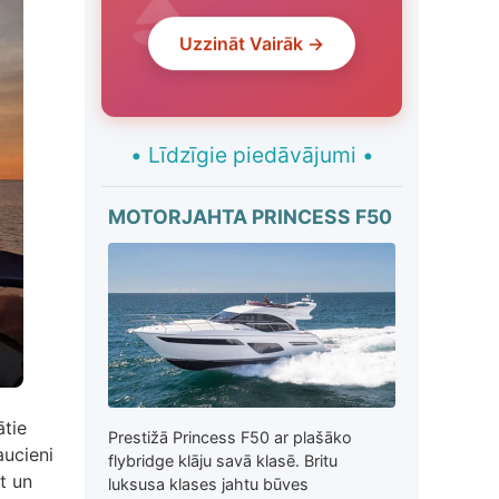
Uzzināt Vairāk →
•
Līdzīgie piedāvājumi
•
MOTORJAHTA PRINCESS F50
ātie
Prestižā Princess F50 ar plašāko
aucieni
flybridge klāju savā klasē. Britu
t un
luksusa klases jahtu būves