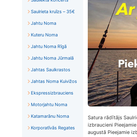
Saulrieta kruīzs – 35€
Jahtu Noma
Kuteru Noma
Jahtu Noma Rīgā
Jahtu Noma Jūrmalā
Jahtas Saulkrastos
Jahtas Noma Kuivižos
Ekspressizbrauciens
Motorjahtu Noma
Katamarānu Noma
Satura rādītājs Saulri
izbraucieni Pieejamie 
Korporatīvās Regates
augustā Pieejamie iz