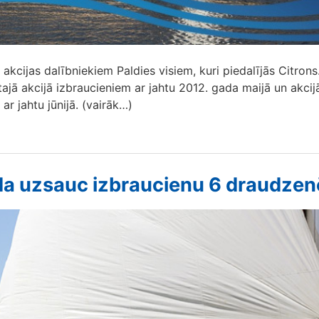
 akcijas dalībniekiem Paldies visiem, kuri piedalījās Citrons
otajā akcijā izbraucieniem ar jahtu 2012. gada maijā un akcij
ar jahtu jūnijā. (vairāk…)
da uzsauc izbraucienu 6 draudze