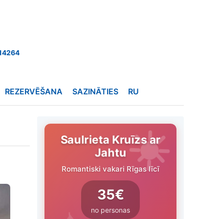
14264
REZERVĒŠANA
SAZINĀTIES
RU
Saulrieta Kruīzs ar
Jahtu
Romantiski vakari Rīgas līcī
35€
no personas