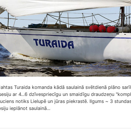
 Jahtas Turaida komanda kādā saulainā svētdienā plāno sarī
sesiju ar 4...6 dzīvespriecīgu un smaidīgu draudzeņu "komp
uciens notiks Lielupē un jūras piekrastē. Ilgums ~ 3 stundas
iju ieplānot saulainā...