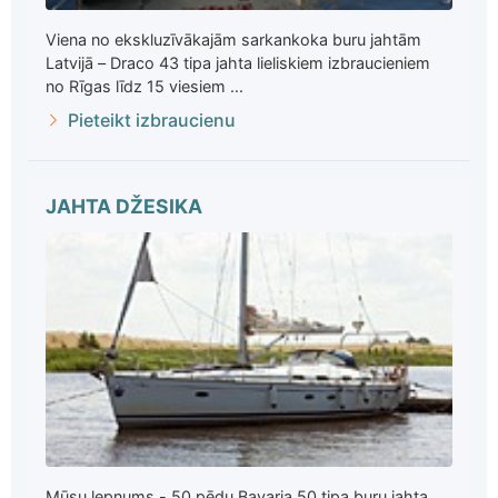
Viena no ekskluzīvākajām sarkankoka buru jahtām
Latvijā – Draco 43 tipa jahta lieliskiem izbraucieniem
no Rīgas līdz 15 viesiem ...
Pieteikt izbraucienu
JAHTA DŽESIKA
Mūsu lepnums - 50 pēdu Bavaria 50 tipa buru jahta