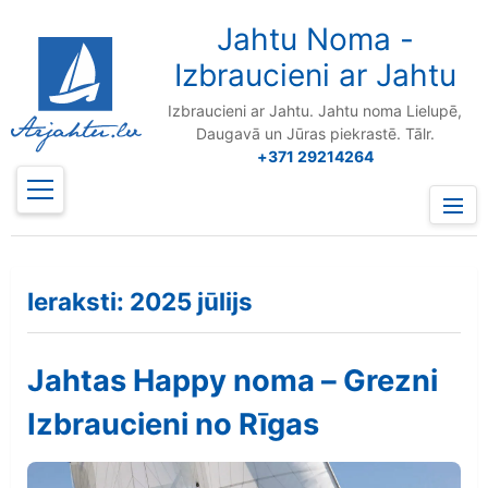
to
content
Jahtu Noma -
Izbraucieni ar Jahtu
Izbraucieni ar Jahtu. Jahtu noma Lielupē,
Daugavā un Jūras piekrastē. Tālr.
+371 29214264
Prima
Menu
Ieraksti:
2025 jūlijs
Jahtas Happy noma – Grezni
Izbraucieni no Rīgas