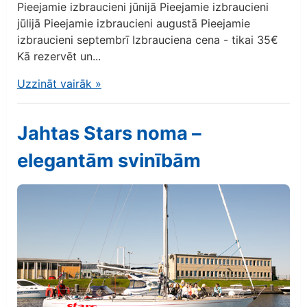
Pieejamie izbraucieni jūnijā Pieejamie izbraucieni
jūlijā Pieejamie izbraucieni augustā Pieejamie
izbraucieni septembrī Izbrauciena cena - tikai 35€
Kā rezervēt un...
Uzzināt vairāk
»
Jahtas Stars noma –
elegantām svinībām