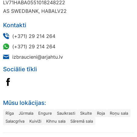
LV71HABA0551018248222
AS SWEDBANK, HABALV22
Kontakti
(+371) 29 214 264
(+371) 29 214 264
izbraucieni@arjahtu.lv
Sociālie tīkli
Mūsu lokācijas:
Rīga
Jūrmala
Engure
Saulkrasti
Skulte
Roja
Roņu sala
Salacgrīva
Kuiviži
Kihnu sala
Sāremā sala