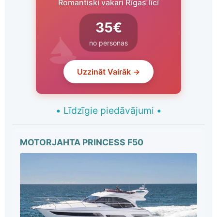
Romantiski vakari Rīgas līcī
35€
no personas
Uzzināt Vairāk →
•
Līdzīgie piedāvājumi
•
MOTORJAHTA PRINCESS F50