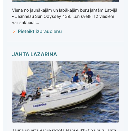
Viena no jaunākajām un labākajām buru jahtām Latvijā
- Jeanneau Sun Odyssey 439. ..un svētki 12 viesiem
var sākties! ...
Pieteikt izbraucienu
JAHTA LAZARINA
Jauna un ērta Vācijā ražota Hanse 315 tipa buru jahta