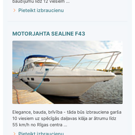
baudījumu līdz 12 viesiem ...
Pieteikt izbraucienu
MOTORJAHTA SEALINE F43
Elegance, bauda, brīvība - tāda būs izbrauciena garša
10 viesiem uz spēcīgās daiļavas klāja ar ātrumu līdz
55 km/h no Rīgas centra ...
Pieteikt izbraucienu