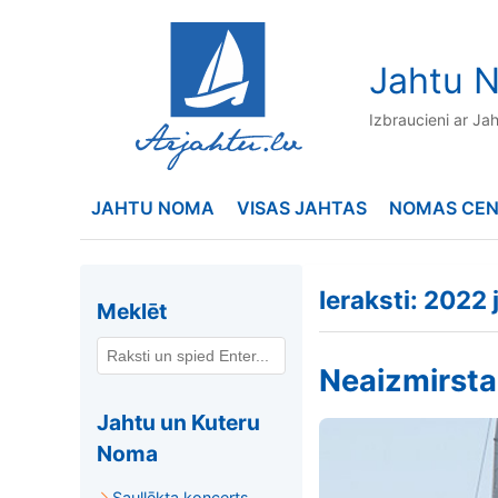
to
content
Jahtu N
Izbraucieni ar Ja
JAHTU NOMA
VISAS JAHTAS
NOMAS CE
Ieraksti:
2022 j
Meklēt
Neaizmirstam
Jahtu un Kuteru
Noma
Saullēkta koncerts