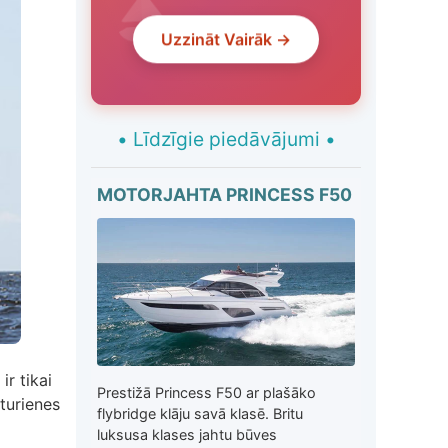
Uzzināt Vairāk →
•
Līdzīgie piedāvājumi
•
MOTORJAHTA PRINCESS F50
ir tikai
Prestižā Princess F50 ar plašāko
turienes
flybridge klāju savā klasē. Britu
luksusa klases jahtu būves