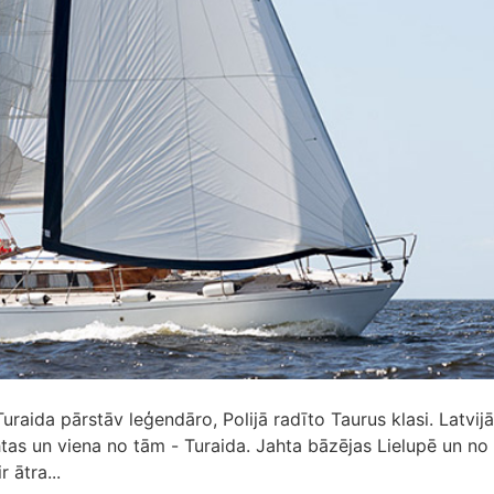
raida pārstāv leģendāro, Polijā radīto Taurus klasi. Latvijā 
htas un viena no tām - Turaida. Jahta bāzējas Lielupē un no 
r ātra...