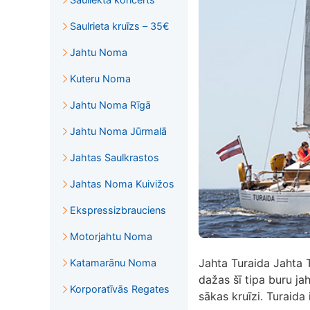
Saulrieta kruīzs – 35€
Jahtu Noma
Kuteru Noma
Jahtu Noma Rīgā
Jahtu Noma Jūrmalā
Jahtas Saulkrastos
Jahtas Noma Kuivižos
Ekspressizbrauciens
Motorjahtu Noma
Jahta Turaida Jahta Tu
Katamarānu Noma
dažas šī tipa buru ja
Korporatīvās Regates
sākas kruīzi. Turaida i