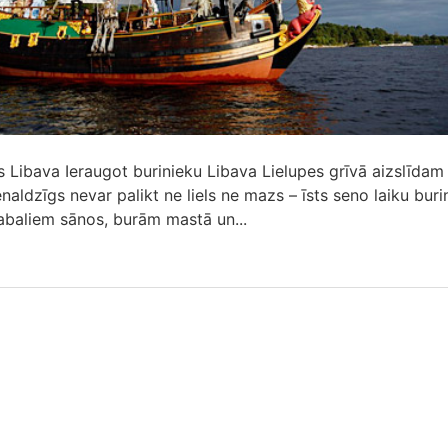
s Libava Ieraugot burinieku Libava Lielupes grīvā aizslīdam
ienaldzīgs nevar palikt ne liels ne mazs – īsts seno laiku buri
lgabaliem sānos, burām mastā un...