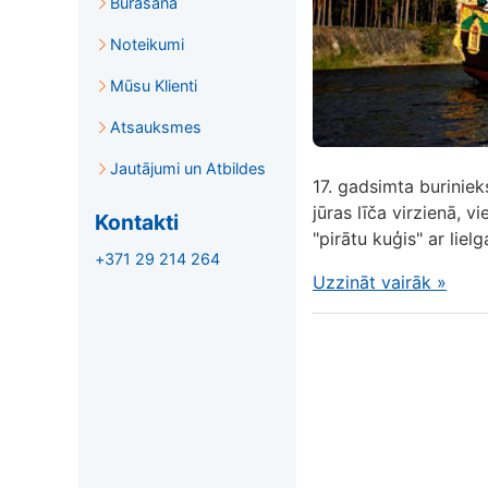
Burāšana
Noteikumi
Mūsu Klienti
Atsauksmes
Jautājumi un Atbildes
17. gadsimta buriniek
jūras līča virzienā, v
Kontakti
"pirātu kuģis" ar lie
+371 29 214 264
Uzzināt vairāk
»