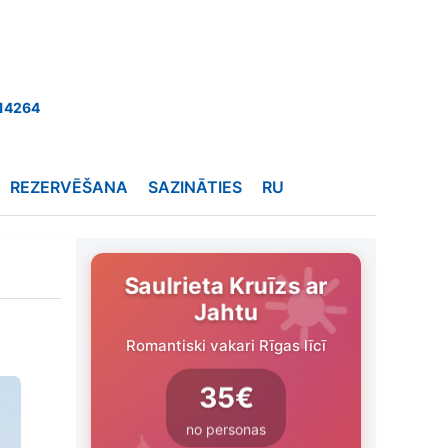
14264
REZERVĒŠANA
SAZINĀTIES
RU
Saulrieta Kruīzs ar
Jahtu
Romantiski vakari Rīgas līcī
35€
no personas