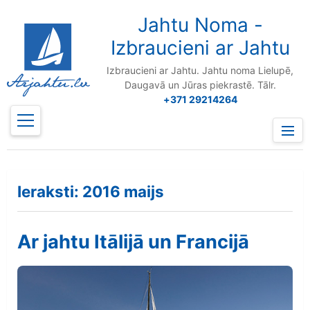
to
content
Jahtu Noma -
Izbraucieni ar Jahtu
Izbraucieni ar Jahtu. Jahtu noma Lielupē,
Daugavā un Jūras piekrastē. Tālr.
+371 29214264
Prima
Menu
Ieraksti:
2016 maijs
Ar jahtu Itālijā un Francijā