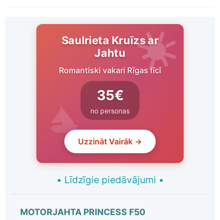
Saulrieta Kruīzs ar
Jahtu
Romantiski vakari Rīgas līcī
35€
no personas
Uzzināt Vairāk →
•
Līdzīgie piedāvājumi
•
MOTORJAHTA PRINCESS F50