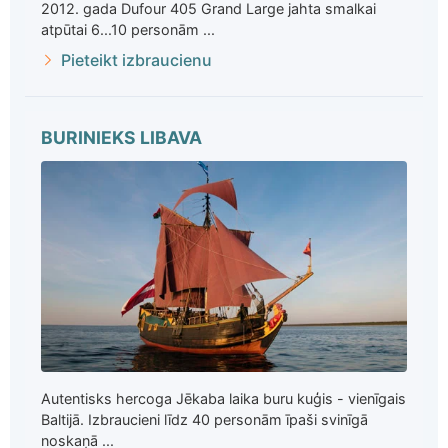
2012. gada Dufour 405 Grand Large jahta smalkai
atpūtai 6...10 personām ...
Pieteikt izbraucienu
BURINIEKS LIBAVA
Autentisks hercoga Jēkaba laika buru kuģis - vienīgais
Baltijā. Izbraucieni līdz 40 personām īpaši svinīgā
noskaņā ...