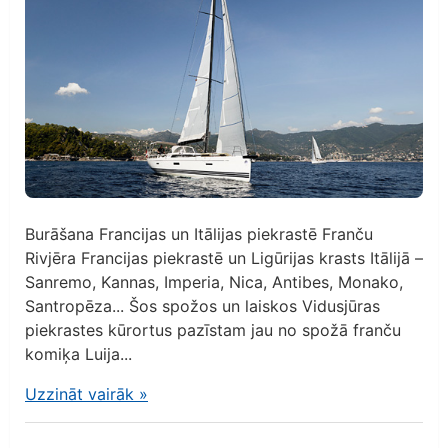
Burāšana Francijas un Itālijas piekrastē Franču
Rivjēra Francijas piekrastē un Ligūrijas krasts Itālijā –
Sanremo, Kannas, Imperia, Nica, Antibes, Monako,
Santropēza... Šos spožos un laiskos Vidusjūras
piekrastes kūrortus pazīstam jau no spožā franču
komiķa Luija...
Uzzināt vairāk
»