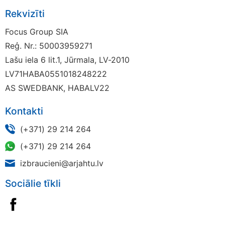
Rekvizīti
Focus Group SIA
Reģ. Nr.: 50003959271
Lašu iela 6 lit.1, Jūrmala, LV-2010
LV71HABA0551018248222
AS SWEDBANK, HABALV22
Kontakti
(+371) 29 214 264
(+371) 29 214 264
izbraucieni@arjahtu.lv
Sociālie tīkli