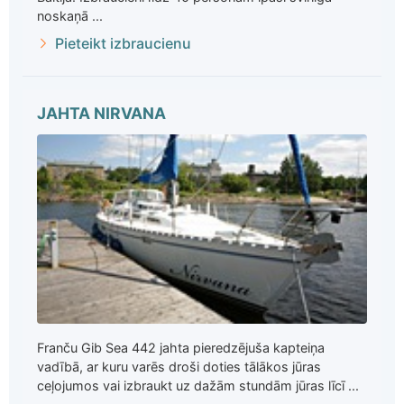
noskaņā ...
Pieteikt izbraucienu
JAHTA NIRVANA
Franču Gib Sea 442 jahta pieredzējuša kapteiņa
vadībā, ar kuru varēs droši doties tālākos jūras
ceļojumos vai izbraukt uz dažām stundām jūras līcī ...