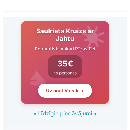
Saulrieta Kruīzs ar
Jahtu
Romantiski vakari Rīgas līcī
35€
no personas
Uzzināt Vairāk →
•
Līdzīgie piedāvājumi
•