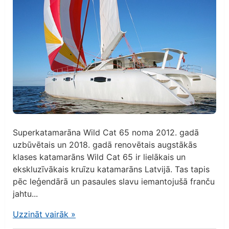
Superkatamarāna Wild Cat 65 noma 2012. gadā
uzbūvētais un 2018. gadā renovētais augstākās
klases katamarāns Wild Cat 65 ir lielākais un
ekskluzīvākais kruīzu katamarāns Latvijā. Tas tapis
pēc leģendārā un pasaules slavu iemantojušā franču
jahtu...
Uzzināt vairāk
»