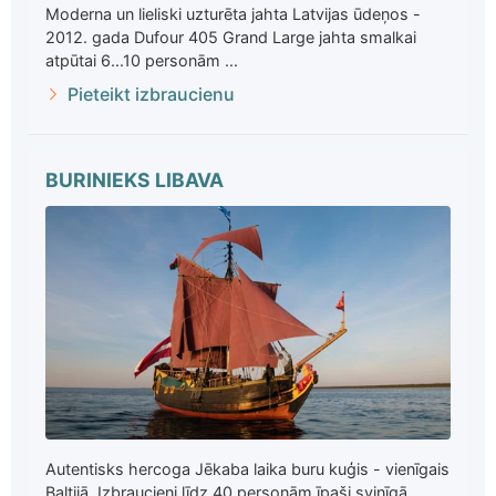
Moderna un lieliski uzturēta jahta Latvijas ūdeņos -
2012. gada Dufour 405 Grand Large jahta smalkai
atpūtai 6...10 personām ...
Pieteikt izbraucienu
BURINIEKS LIBAVA
Autentisks hercoga Jēkaba laika buru kuģis - vienīgais
Baltijā. Izbraucieni līdz 40 personām īpaši svinīgā