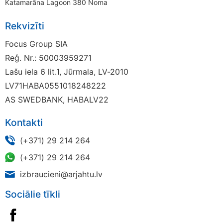
Katamarāna Lagoon 380 Noma
Rekvizīti
Focus Group SIA
Reģ. Nr.: 50003959271
Lašu iela 6 lit.1, Jūrmala, LV-2010
LV71HABA0551018248222
AS SWEDBANK, HABALV22
Kontakti
(+371) 29 214 264
(+371) 29 214 264
izbraucieni@arjahtu.lv
Sociālie tīkli