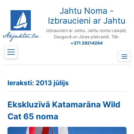
to
content
Jahtu Noma -
Izbraucieni ar Jahtu
Izbraucieni ar Jahtu. Jahtu noma Lielupē,
Daugavā un Jūras piekrastē. Tālr.
+371 29214264
Prima
Menu
Ieraksti:
2013 jūlijs
Ekskluzīvā Katamarāna Wild
Cat 65 noma