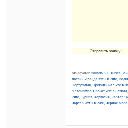
Atslēgvārdi:
Bavaria 50 Cruiser
,
Bav
Латвии
,
Аренда яхты в Риге
,
Водн
Португалия
,
Прогулки на Яхте в Л
Мотоциклов
,
Прокат Яхт в Латвии
Риге
,
Турция
,
Хорватия
,
Чартер Ях
Чартер Яхты в Риге
,
Черное Море