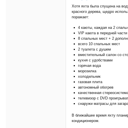
Хотя яхта была спущена на воду
красного дерева, щедро исполь
поражает:
4 каюты, каждая на 2 спаль
VIP каюта в передней части
8 спальных мест + 2 допол
всего 10 спальных мест
2 туалета с душем
вместительный салон со ст
кухня с удобствами
горячая вода
морозилка
холодильник
газовая плита
автономный обогрев
качественная стереосистем
телевизор с DVD проигрыва
снаружи матрасы для загара
В ближайшее время яхту планир
кондиционером.