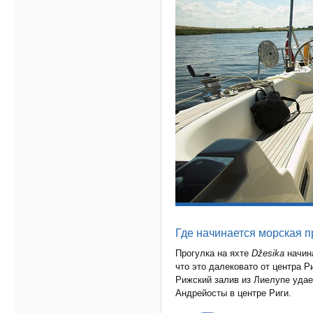
Где начинается морская п
Прогулка на яхте
Džesika
начина
что это далековато от центра Р
Рижский залив из Лиелупе удает
Андрейосты в центре Риги.