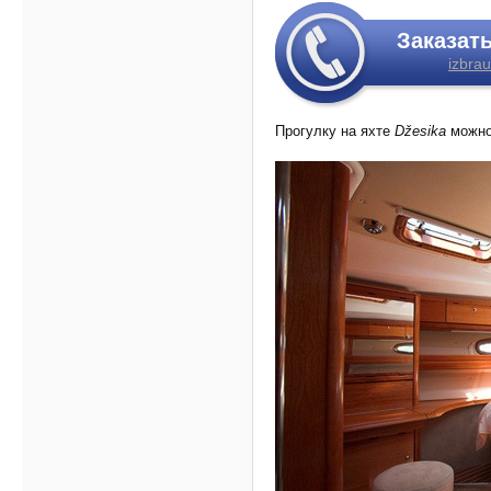
Заказат
izbrau
Прогулку на яхте
Džesika
можно