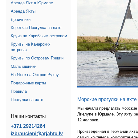
Аренда Яхт в Юрмале
Аренда Яхты
Девичники
Короткая Прогулка на яхте
Круиз по Карибским островам
Круизы на Канарских
островах
Круизы по Островам Греции
Мальчишники
На Яхте на Остров Рухну
Подарочные карты
Правила
Морские прогулки на яхте
Прогулки на яхте
Мы начали предлагать морские 
Лиелупе в Юрмале. Эту яхту ре
Наши контакты
12 человек.
+371 29214264
Произведенная в Германии яхт
izbraucieni@arjahtu.lv
самых крупных и комфортабельн