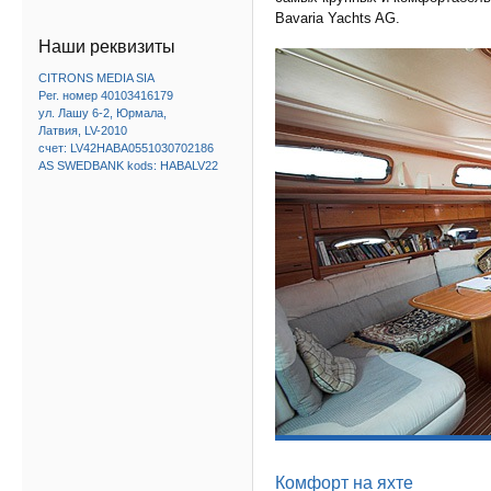
Bavaria Yachts AG.
Наши реквизиты
CITRONS MEDIA SIA
Рег. номер 40103416179
ул. Лашу 6-2, Юрмала,
Латвия, LV-2010
счет: LV42HABA0551030702186
AS SWEDBANK kods: HABALV22
Комфорт на яхте