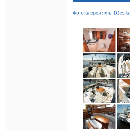
Фотогалерея яхты Džesik