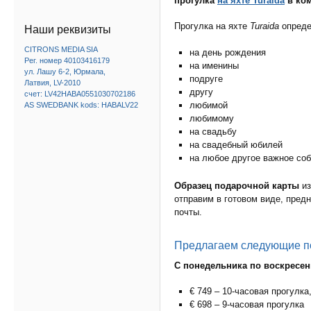
прогулка
на яхте Turaida
в ком
Прогулка на яхте
Turaida
опреде
Наши реквизиты
CITRONS MEDIA SIA
на день рождения
Рег. номер 40103416179
на именины
ул. Лашу 6-2, Юрмала,
подруге
Латвия, LV-2010
другу
счет: LV42HABA0551030702186
любимой
AS SWEDBANK kods: HABALV22
любимому
на свадьбу
на свадебный юбилей
на любое другое важное со
Образец подарочной карты
из
отправим в готовом виде, пред
почты.
Предлагаем следующие п
С понедельника по воскресен
€ 749 – 10-часовая прогулка
€ 698 – 9-часовая прогулка