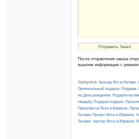
После отправления заказа откр
вышлем информацию с реквизит
Atslēgvārdi:
Аренда Яхт в Латвии
,
Оригинальный подарок
,
Подарки
,
на День рождения
,
Подарок на и
свадьбу
,
Подарок подруге
,
Прогулк
Прогулки на Яхте в Юрмале
,
Прок
Латвии
,
Прокат Яхты в Юрмале
,
Ч
Латвии
,
Чартер Яхты в Юрмале
,
Я