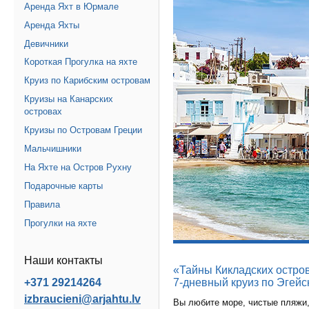
Аренда Яхт в Юрмале
Аренда Яхты
Девичники
Короткая Прогулка на яхте
Круиз по Карибским островам
Круизы на Канарских
островах
Круизы по Островам Греции
Мальчишники
На Яхте на Остров Рухну
Подарочные карты
Правила
Прогулки на яхте
Наши контакты
«Тайны Кикладских остро
7-дневный круиз по Эгейс
+371 29214264
izbraucieni@arjahtu.lv
Вы любите море, чистые пляжи,