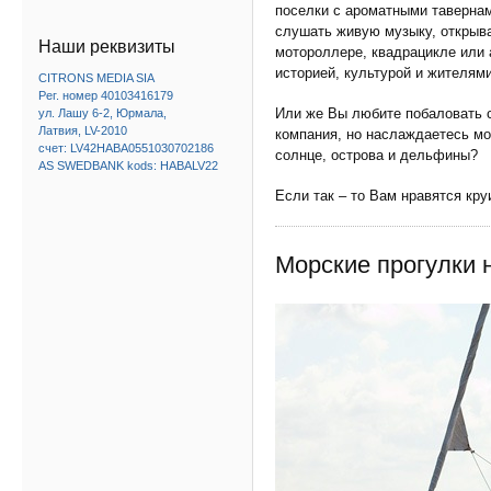
поселки с ароматными тавернам
слушать живую музыку, открыва
Наши реквизиты
мотороллере, квадрацикле или 
историей, культурой и жителям
CITRONS MEDIA SIA
Рег. номер 40103416179
Или же Вы любите побаловать 
ул. Лашу 6-2, Юрмала,
Латвия, LV-2010
компания, но наслаждаетесь мо
счет: LV42HABA0551030702186
солнце, острова и дельфины?
AS SWEDBANK kods: HABALV22
Если так – то Вам нравятся кру
Морские прогулки н