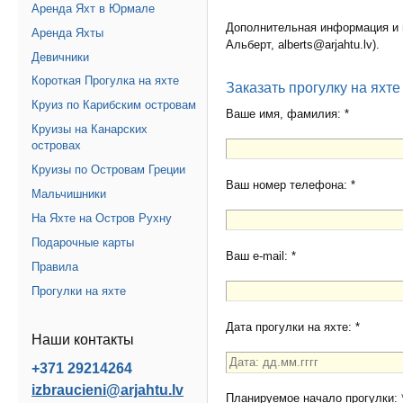
Аренда Яхт в Юрмале
Дополнительная информация и
Аренда Яхты
Альберт, alberts@arjahtu.lv).
Девичники
Короткая Прогулка на яхте
Заказать прогулку на яхте
Круиз по Карибским островам
Ваше имя, фамилия: *
Круизы на Канарских
островах
Круизы по Островам Греции
Ваш номер телефона: *
Мальчишники
На Яхте на Остров Рухну
Подарочные карты
Ваш e-mail: *
Правила
Прогулки на яхте
Дата прогулки на яхте: *
Наши контакты
+371 29214264
izbraucieni@arjahtu.lv
Планируемое начало прогулки: 