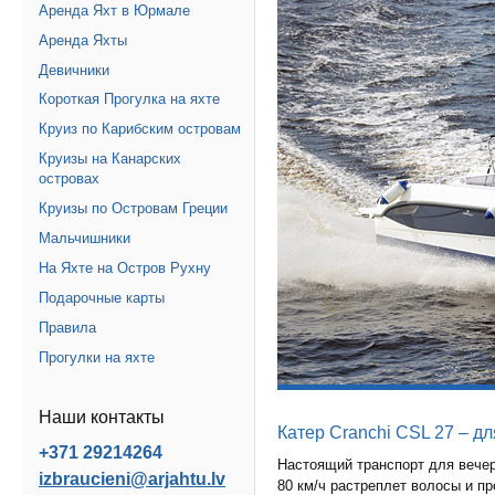
Аренда Яхт в Юрмале
Аренда Яхты
Девичники
Короткая Прогулка на яхте
Круиз по Карибским островам
Круизы на Канарских
островах
Круизы по Островам Греции
Мальчишники
На Яхте на Остров Рухну
Подарочные карты
Правила
Прогулки на яхте
Наши контакты
Катер Cranchi CSL 27 – д
+371 29214264
Настоящий транспорт для вече
izbraucieni@arjahtu.lv
80 км/ч растреплет волосы и пр