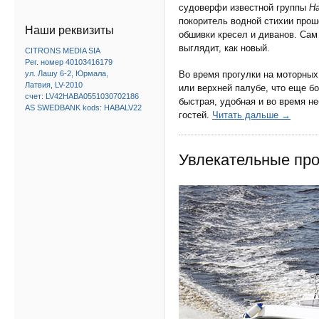
судоверфи известной группы
H
покоритель водной стихии про
Наши реквизиты
обшивки кресел и диванов. Сам
выглядит, как новый.
CITRONS MEDIA SIA
Рег. номер 40103416179
Во время прогулки на моторных
ул. Лашу 6-2, Юрмала,
Латвия, LV-2010
или верхней палубе, что еще б
счет: LV42HABA0551030702186
быстрая, удобная и во время н
AS SWEDBANK kods: HABALV22
гостей.
Читать дальше →
Увлекательные про