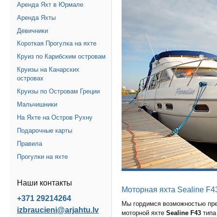
Аренда Яхт в Юрмале
Аренда Яхты
Девичники
Короткая Прогулка на яхте
Круиз по Карибским островам
Круизы на Канарских
островах
Круизы по Островам Греции
Мальчишники
На Яхте на Остров Рухну
Подарочные карты
Правила
Прогулки на яхте
Наши контакты
Моторная яхта Sealine F4
+371 29214264
Мы гордимся возможностью пре
izbraucieni@arjahtu.lv
моторной яхте
Sealine F43
тип