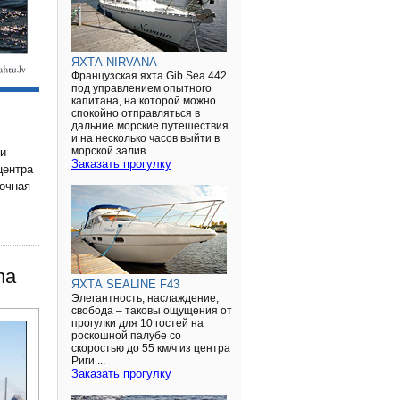
ЯХТА NIRVANA
Французская яхта Gib Sea 442
под управлением опытного
капитана, на которой можно
спокойно отправляться в
дальние морские путешествия
и на несколько часов выйти в
и
морской залив ...
Заказать прогулку
центра
рочная
na
ЯХТА SEALINE F43
Элегантность, наслаждение,
свобода – таковы ощущения от
прогулки для 10 гостей на
роскошной палубе со
скоростью до 55 км/ч из центра
Риги ...
Заказать прогулку