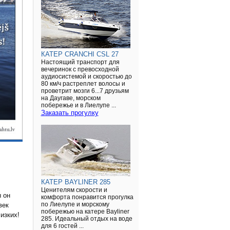
КАТЕР CRANCHI CSL 27
Настоящий транспорт для
вечеринок с превосходной
аудиосистемой и скоростью до
80 км/ч растреплет волосы и
проветрит мозги 6...7 друзьям
на Даугаве, морском
побережье и в Лиелупе ...
Заказать прогулку
КАТЕР BAYLINER 285
Ценителям скорости и
 он
комфорта понравится прогулка
век
по Лиелупе и морскому
побережью на катере Bayliner
изких!
285. Идеальный отдых на воде
для 6 гостей ...