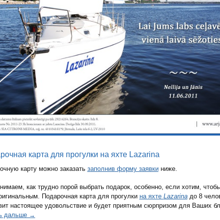
рочная карта для прогулки на яхте Lazarina
очную карту можно заказать
заполнив форму заявки
ниже.
нимаем, как трудно порой выбрать подарок, особенно, если хотим, чтобы
ригинальным. Подарочная карта для прогулки
на яхте
Lazarina
до 8 чело
вит настоящее удовольствие и будет приятным сюрпризом для Ваших бл
ь дальше →