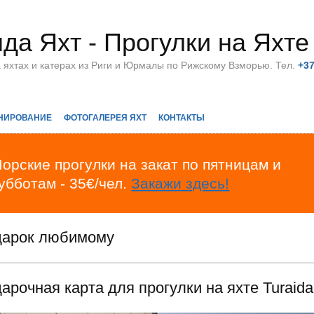
да Яхт - Прогулки на Яхте
а яхтах и катерах из Риги и Юрмалы по Рижскому Взморью. Тел.
+3
НИРОВАНИЕ
ФОТОГАЛЕРЕЯ ЯХТ
КОНТАКТЫ
орские прогулки на закат по пятницам и
убботам - 35€/чел.
Закажи здесь!
арок любимому
арочная карта для прогулки на яхте Turaida