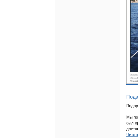
Пода
Подар
Мы по
был о
доста
Читат