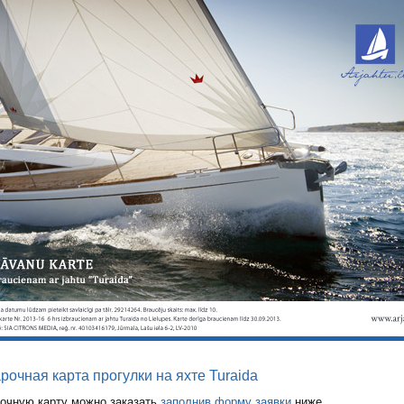
рочная карта прогулки на яхте Turaida
очную карту можно заказать
заполнив форму заявки
ниже.