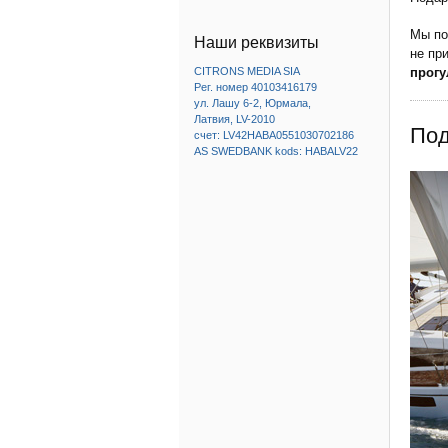
Мы по
Наши реквизиты
не пр
прог
CITRONS MEDIA SIA
Рег. номер 40103416179
ул. Лашу 6-2, Юрмала,
Латвия, LV-2010
Под
счет: LV42HABA0551030702186
AS SWEDBANK kods: HABALV22