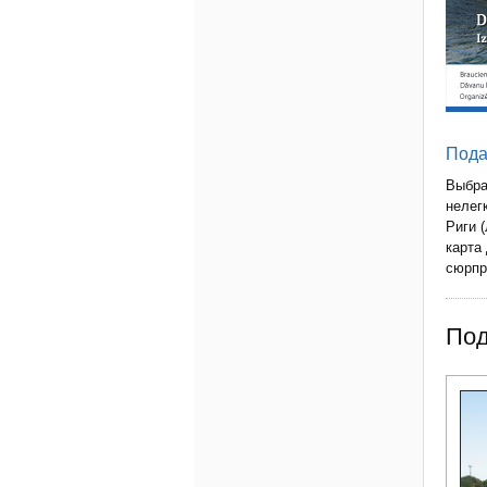
Пода
Выбра
нелег
Риги 
карта
сюрпр
Под