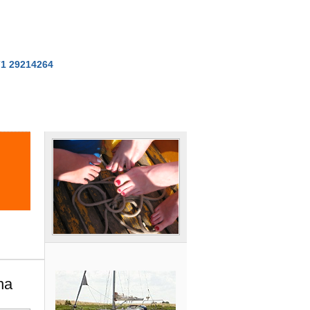
71 29214264
na