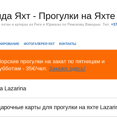
да Яхт - Прогулки на Яхте
а яхтах и катерах из Риги и Юрмалы по Рижскому Взморью. Тел.
+3
НИРОВАНИЕ
ФОТОГАЛЕРЕЯ ЯХТ
КОНТАКТЫ
орские прогулки на закат по пятницам и
убботам - 35€/чел.
Закажи здесь!
а Lazarina
арочные карты для прогулки на яхте Lazari