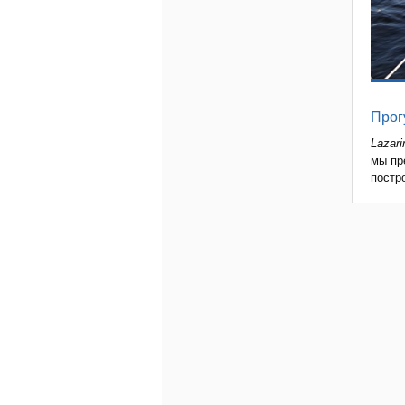
Прогу
Lazari
мы пр
постр