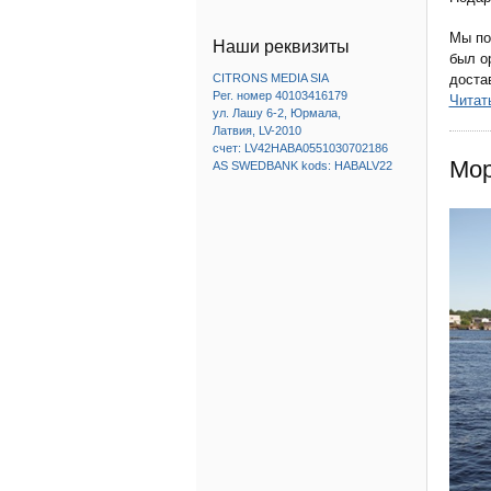
Мы по
Наши реквизиты
был о
доста
CITRONS MEDIA SIA
Рег. номер 40103416179
Читат
ул. Лашу 6-2, Юрмала,
Латвия, LV-2010
счет: LV42HABA0551030702186
Мор
AS SWEDBANK kods: HABALV22