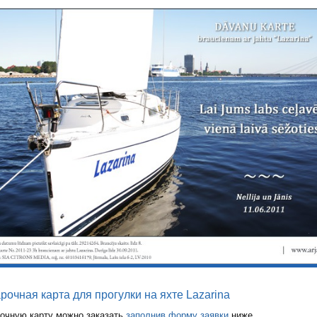
рочная карта для прогулки на яхте Lazarina
очную карту можно заказать
заполнив форму заявки
ниже.