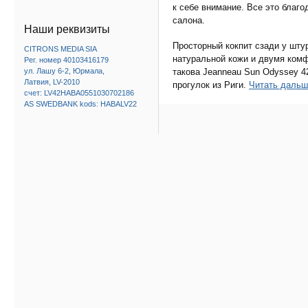
к себе внимание. Все это благ
салона.
Наши реквизиты
Просторный кокпит сзади у шту
CITRONS MEDIA SIA
натуральной кожи и двумя комф
Рег. номер 40103416179
такова Jeanneau Sun Odyssey 
ул. Лашу 6-2, Юрмала,
Латвия, LV-2010
прогулок из Риги.
Читать даль
счет: LV42HABA0551030702186
AS SWEDBANK kods: HABALV22