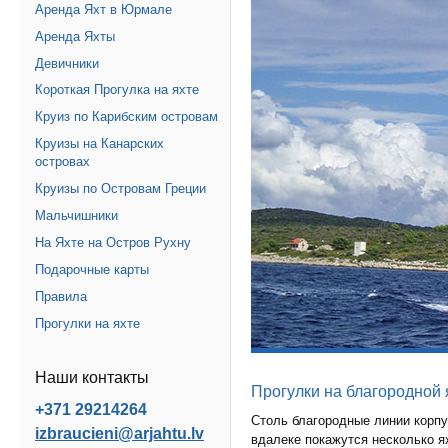
Аренда Яхт в Юрмале
Аренда Яхты
Девичники
Короткая Прогулка на яхте
Круиз по Карибским островам
Круизы на Канарских
островах
Круизы по Островам Греции
Мальчишники
На Яхте на Остров Рухну
Подарочные карты
Правила
Прогулки на яхте
Наши контакты
Прогулки на благородной 
+371 29214264
Столь благородные линии корпу
izbraucieni@arjahtu.lv
вдалеке покажутся несколько я