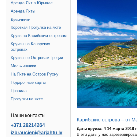
Аренда Яхт в Юрмале
Аренда Яхты
Девичники
Короткая Прогулка на яхте
Круиз по Карибским островам
Круизы на Канарских
островах
Круизы по Островам Греции
Мальчишники
На Яхте на Остров Рухну
Подарочные карты
Правила
Прогулки на яхте
Наши контакты
Карибские острова – от М
+371 29214264
Даты круиза: 4-14 марта 2018 
izbraucieni@arjahtu.lv
В эти даты у нас зарезервиро