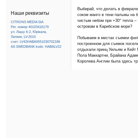
Выбирай, что делать в феврал
Наши реквизиты
соком манго в тени пальмы на 
чистым небом при +30° тепла 
CITRONS MEDIA SIA
островам в Карибском море?
Рег. номер 40103416179
ул. Лашу 6-2, Юрмала,
Латвия, LV-2010
Побываем в местах съемки фил
счет: LV42HABA0551030702186
построенном для съемок поселк
AS SWEDBANK kods: HABALV22
отдыхали принц Уильям и Кейт 
Пола Маккартни, Брайана Адам
Королева Англии была здесь тр