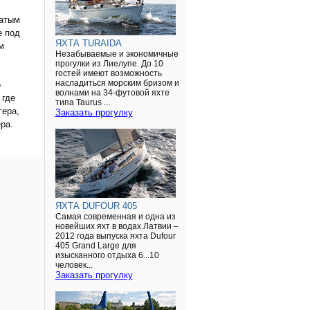
жатым
е под
ЯХТА TURAIDA
м
Незабываемые и экономичные
прогулки из Лиелупе. До 10
гостей имеют возможность
насладиться морским бризом и
о
волнами на 34-футовой яхте
 где
типа Taurus ...
гера,
Заказать прогулку
ра.
ЯХТА DUFOUR 405
Самая современная и одна из
новейших яхт в водах Латвии –
2012 года выпуска яхта Dufour
405 Grand Large для
изысканного отдыха 6...10
человек...
Заказать прогулку