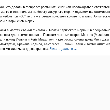
ай, что делать в феврале: расчищать снег или наслаждаться свежевы
 манго в тени пальмы на берегу лазурного моря и отдыхом на катамаран
м небом при +30° тепла – в релаксирующем круизе по малым Антильски
вам в Карибском море?
аем в местах съемки фильма «Пираты Карибского моря» и в специальн
оенном для съемок поселке. Посетим частный остров Мюстик (Mustique),
али принц Уильям и Кейт Миддлтон, и где расположены дома Мика Джаг
Маккартни, Брайана Адамса, Кейт Мосс, Шанайи Твейн и Томми Хилфиге
ева Англии была здесь три раза.
Читать дальше →