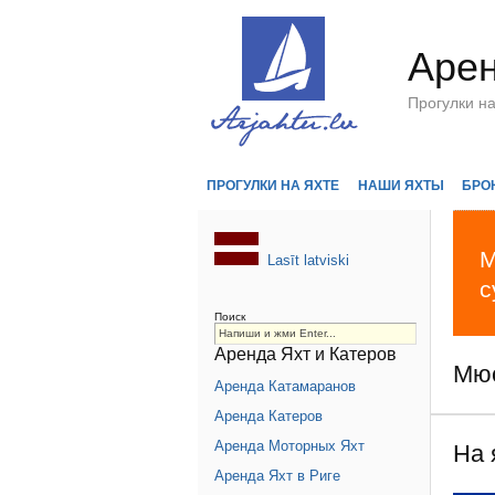
Арен
Прогулки н
ПРОГУЛКИ НА ЯХТЕ
НАШИ ЯХТЫ
БРО
М
Lasīt latviski
с
Поиск
Аренда Яхт и Катеров
Мю
Аренда Катамаранов
Аренда Катеров
Аренда Моторных Яхт
На 
Аренда Яхт в Риге