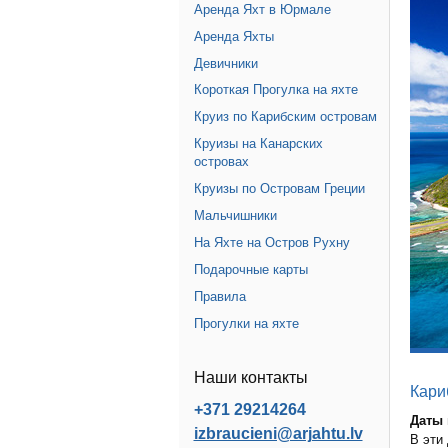
Аренда Яхт в Юрмале
Аренда Яхты
Девичники
Короткая Прогулка на яхте
Круиз по Карибским островам
Круизы на Канарских
островах
Круизы по Островам Греции
Мальчишники
На Яхте на Остров Рухну
Подарочные карты
Правила
Прогулки на яхте
Наши контакты
Кари
+371 29214264
Даты 
izbraucieni@arjahtu.lv
В эти