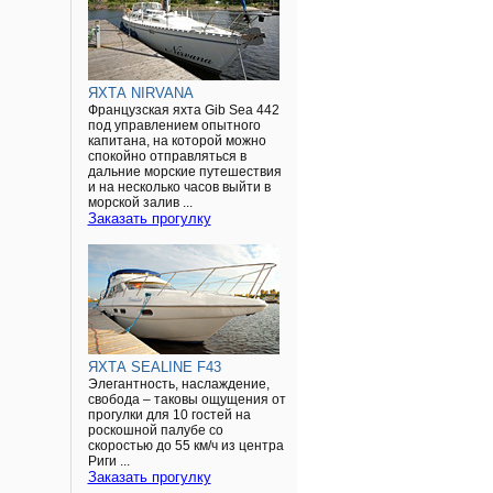
ЯХТА NIRVANA
Французская яхта Gib Sea 442
под управлением опытного
капитана, на которой можно
спокойно отправляться в
дальние морские путешествия
и на несколько часов выйти в
морской залив ...
Заказать прогулку
ЯХТА SEALINE F43
Элегантность, наслаждение,
свобода – таковы ощущения от
прогулки для 10 гостей на
роскошной палубе со
скоростью до 55 км/ч из центра
Риги ...
Заказать прогулку