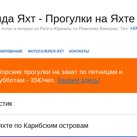
да Яхт - Прогулки на Яхте
а яхтах и катерах из Риги и Юрмалы по Рижскому Взморью. Тел.
+3
НИРОВАНИЕ
ФОТОГАЛЕРЕЯ ЯХТ
КОНТАКТЫ
орские прогулки на закат по пятницам и
убботам - 35€/чел.
Закажи здесь!
стик
яхте по Карибским островам