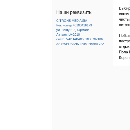
Выбир
Наши реквизиты
соком
чисты
CITRONS MEDIA SIA
остро
Рег. номер 40103416179
ул. Лашу 6-2, Юрмала,
Латвия, LV-2010
Побыв
счет: LV42HABA0551030702186
постр
AS SWEDBANK kods: HABALV22
отдых
Пола 
Корол