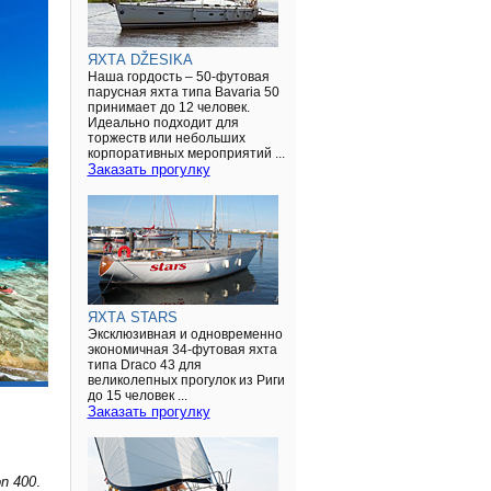
ЯХТА DŽESIKA
Наша гордость – 50-футовая
парусная яхта типа Bavaria 50
принимает до 12 человек.
Идеально подходит для
торжеств или небольших
корпоративных мероприятий ...
Заказать прогулку
ЯХТА STARS
Эксклюзивная и одновременно
экономичная 34-футовая яхта
типа Draco 43 для
великолепных прогулок из Риги
до 15 человек ...
Заказать прогулку
n 400
.