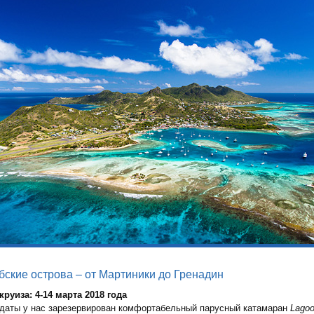
бские острова – от Мартиники до Гренадин
круиза: 4-14 марта 2018 года
 даты у нас зарезервирован комфортабельный парусный катамаран
Lagoo